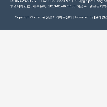
Tel.063-282-9697 ㅣFax. 063-283-9697 ㅣ 이메일 : jso9673@han
후원계좌번호 : 전북은행, 1013-01-4674438(예금주 : 완산골지
Copyright © 2026 완산골지역아동센터 | Powered by [
브레인