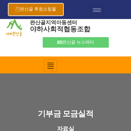
콘
텐
완산골 후원쇼핑몰
츠
로
완산골지역아동센터
야하사회적협동조합
건
너
뛰
완산골 뉴스레터
기
기부금 모금실적
자료실