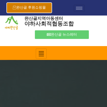
콘
텐
완산골 후원쇼핑몰
츠
로
완산골지역아동센터
야하사회적협동조합
건
너
뛰
완산골 뉴스레터
기