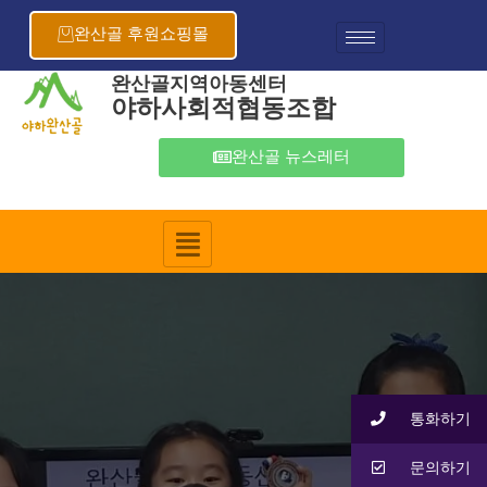
콘
텐
완산골 후원쇼핑몰
츠
로
완산골지역아동센터
야하사회적협동조합
건
너
뛰
완산골 뉴스레터
기
통화하기
문의하기