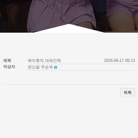
제목
육아휴직 대체인력
2026-06-17 09:13
작성자
완산골 주순옥
목록
이전
도전꿈캠프-진로체험
-
육아휴직 대체인력
다음
2026년 6월(2분기) 완산골지역아동센터 운영위원회 공고