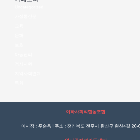
Uncategorized
가정통신문
교육
문화
보호
아동권리
정서지원
지역사회연계
특화
야하사회적협동조합
이사장 : 주순옥 l 주소 : 전라북도 전주시 완산구 완산4길 20-6