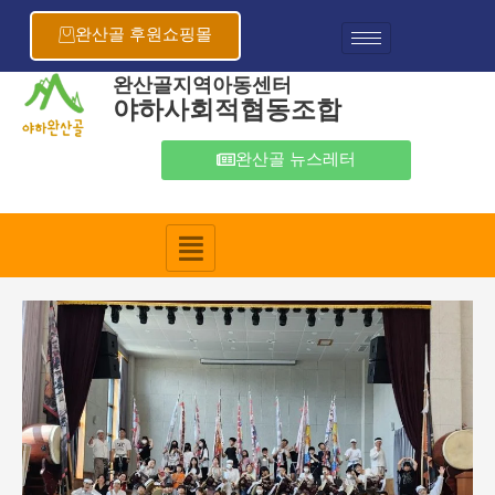
콘
포
텐
스
완산골 후원쇼핑몰
츠
트
로
탐
완산골지역아동센터
야하사회적협동조합
건
색
너
뛰
완산골 뉴스레터
기