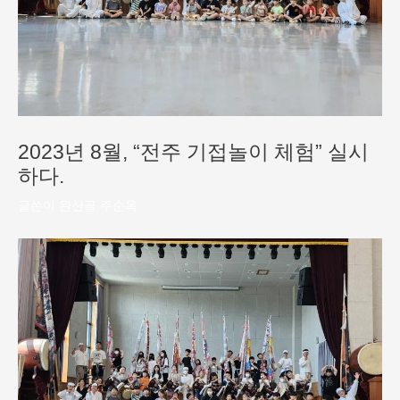
2023년 8월, “전주 기접놀이 체험” 실시
하다.
글쓴이
완산골 주순옥