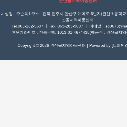
완산골지역아동센터
시설장 : 주순옥 l 주소 : 전북 전주시 완산구 매곡로 6번지(완산초등학교
산골지역아동센터
Tel.063-282-9697 ㅣFax. 063-283-9697 ㅣ 이메일 : jso9673@han
후원계좌번호 : 전북은행, 1013-01-4674438(예금주 : 완산골지
Copyright © 2026 완산골지역아동센터 | Powered by [
브레인