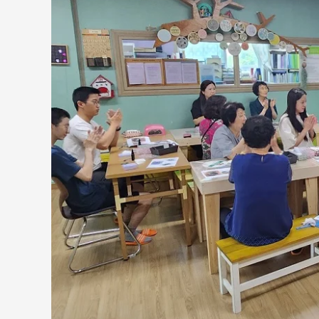
육:
“행
복
한
가
정
만
들
기”