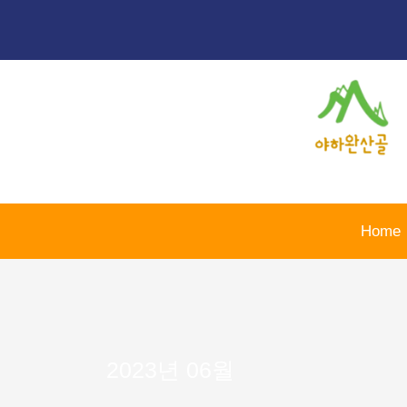
콘
텐
츠
로
건
너
뛰
기
Home
2023년 06월