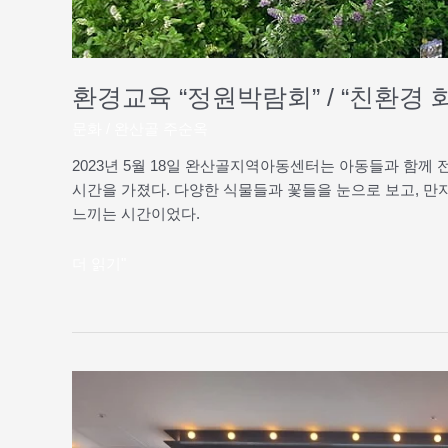
환경교육 “정원박람회” / “친환경 
문화
/
완산골 주순옥
2023년 5월 18일 완산골지역아동센터는 아동들과 함께
시간을 가졌다. 다양한 식물들과 꽃들을 눈으로 보고, 
느끼는 시간이었다.
더 읽기"
2023
5
월