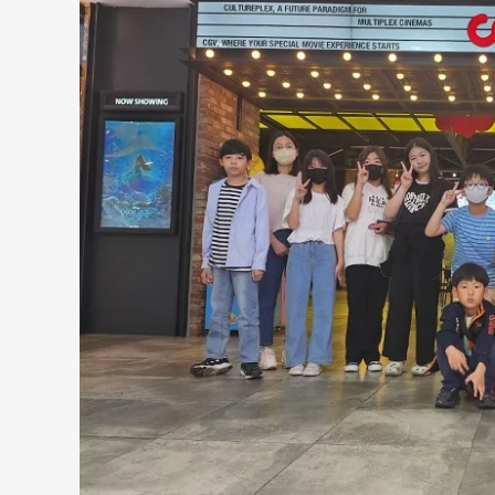
문
화
도
전
꿈
캠
프
“영
화
관
람”