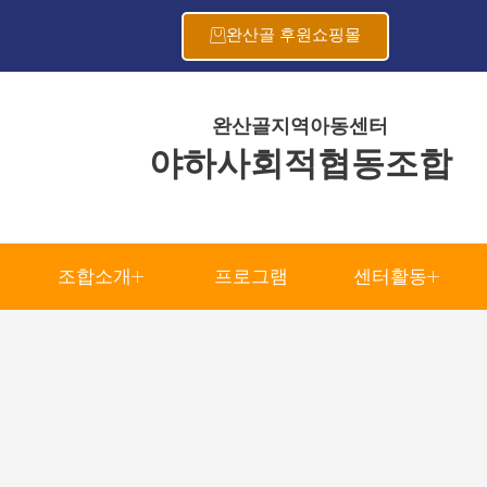
완산골 후원쇼핑몰
완산골지역아동센터
야하사회적협동조합
조합소개
프로그램
센터활동