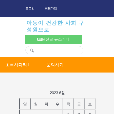
로그인
회원가입
아동이 건강한 사회 구
성원으로
완산골 뉴스레터
초록사다리
문의하기
2023 6월
일
월
화
수
목
금
토