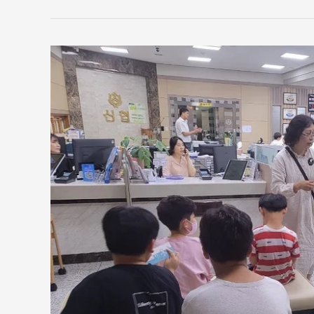
2023
년
6
월
“꿈
경
제”
전
주
대
건
신
협
견
학