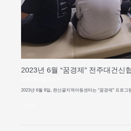
2023년 6월 “꿈경제” 전주대건신
교육
/
완산골 주순옥
2023년 6월 8일, 완산골지역아동센터는 “꿈경제” 프
더 읽기"