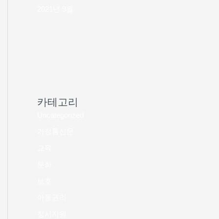
2021년 9월
카테고리
Uncategorized
가정통신문
교육
문화
보호
아동권리
정서지원