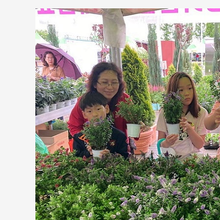
환
경
교
육
“정
원
박
람
회”
/
“친
환
경
화
분
만
들
기”