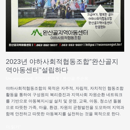
적
협
동
조
합”완
산
골
지
역
2023년 야하사회적협동조합”완산골지
아
역아동센터”설립하다
동
센
Uncategorized
,
지역사회연계
/
완산골 주순옥
터”설
야하사회적협동조합의 목적은 자주적, 자립적, 자치적인 협동조합
립
활동을 통하여 구성원의 복리증진과 지역사회 자원순환 네트워크
하
를 기반으로 아동복지시설 설치 및 운영, 교육, 아동, 청소년 돌봄
다
으로 따뜻한 가족, 마을, 환경, 자원의 균형발전을 도모하며 지역과
함께 안전하고 따뜻한 아동복지를 실천하는 것을 목적으로 한다.
더 읽기"