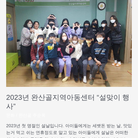
년
완
산
골
지
역
아
동
센
터
“설
맞
이
행
2023년 완산골지역아동센터 “설맞이 행
사”
사”
문화
/
완산골 주순옥
2023년 첫 명절인 설날입니다. 아이들에게는 세뱃돈 받는 날, 맛있
는거 먹고 쉬는 연휴정도로 알고 있는 아이들에게 설날은 어떠한