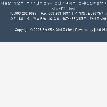
시설장 : 주순옥 l 주소 : 전북 전주시 완산구 매곡로 6번지(완산초등학교
산골지역아동센터
Tel.063-282-9697 ㅣFax. 063-283-9697 ㅣ 이메일 : jso9673@han
후원계좌번호 : 전북은행, 1013-01-4674438(예금주 : 완산골지
Copyright © 2026 완산골지역아동센터 | Powered by [
브레인