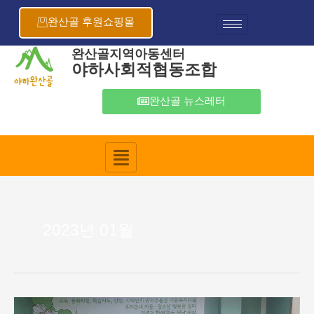
콘
텐
완산골 후원쇼핑몰
츠
로
완산골지역아동센터
야하사회적협동조합
건
너
뛰
완산골 뉴스레터
기
2023년 01월
2023