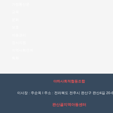
가정통신문
교육
문화
보호
아동권리
정서지원
지역사회연계
특화
야하사회적협동조합
이사장 : 주순옥 l 주소 : 전라북도 전주시 완산구 완산4길 20-6
완산골지역아동센터