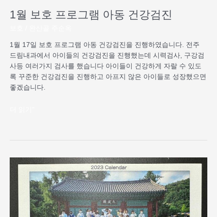
강
1월 보호 프로그램 아동 건강검진
검
보호
/
완산골 주순옥
진
1월 17일 보호 프로그램 아동 건강검진을 진행하였습니다. 전주
드림내과에서 아이들의 건강검진을 진행했는데 시력검사, 구강검
사등 여러가지 검사를 했습니다 아이들이 건강하게 자랄 수 있도
록 꾸준한 건강검진을 진행하고 아프지 않은 아이들로 성장했으면
좋겠습니다.
더 읽기"
2023
년
야
하
사
회