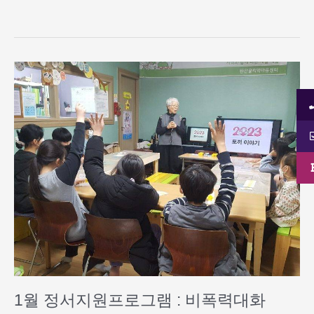
1
월
정
서
지
원
프
로
그
램
:
비
폭
력
대
1월 정서지원프로그램 : 비폭력대화
화