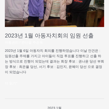
의
임
원
선
출
2023년 1월 아동자치회의 임원 선출
아동권리
/
완산골 주순옥
2023년 1월 6일 아동자치 회의를 진행하였습니다 이날 안건은 :
임원선출 주제를 가지고 아이들이 직접 투표를 진행하고 선출 하
는 방식으로 진행이 되었는데 결과는 회장 후보 : 권나윤 당선 부회
장 후보 : 최은율 당선, 서기 후보 : 김민지, 윤혜미 당선 으로 결정
이 되었습니다
더 읽기"
2023 1월