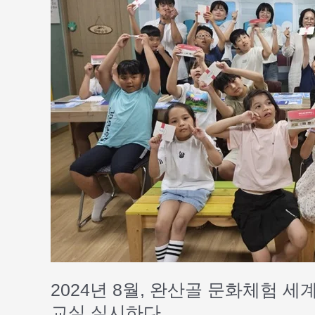
화
체
험
세
계
여
행
공
항
놀
이
CJ
나
눔
재
단
다
2024년 8월, 완산골 문화체험 
양
교실 실시하다
성