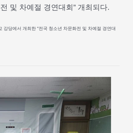
문화전 및 차예절 경연대회” 개최되다.
옥
학교 강당에서 개최한 “전국 청소년 차문화전 및 차예절 경연대