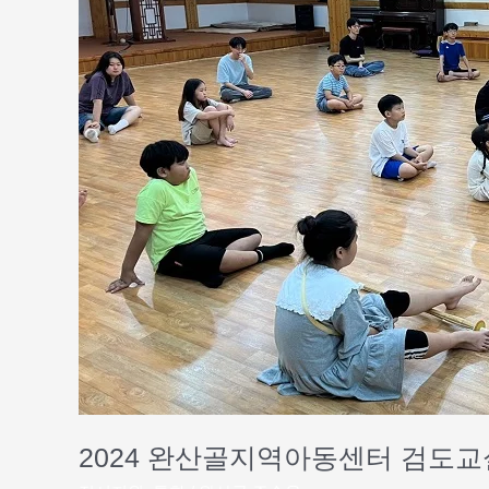
센
터
검
도
교
실
프
로
그
램
시
작
하
다
2024 완산골지역아동센터 검도