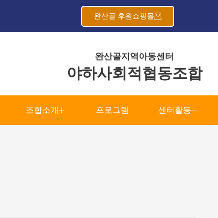
완산골 후원쇼핑몰
완산골지역아동센터
야하사회적협동조합
조합소개
프로그램
센터활동