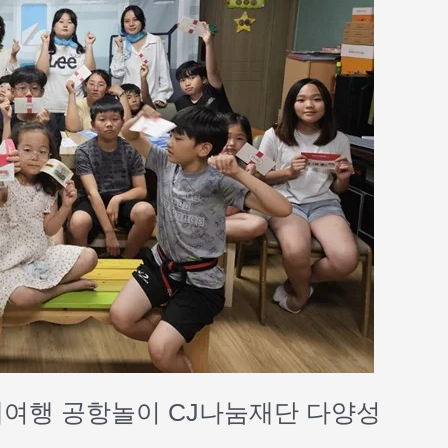
세계여행 공항놀이 CJ나눔재단 다양성