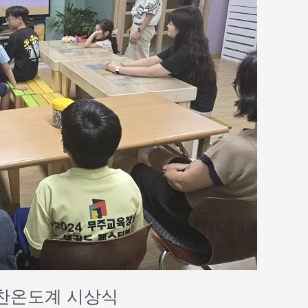
칭찬온도계 시상식