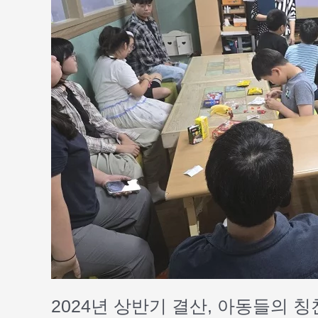
아
동
들
의
칭
찬
온
도
계
시
상
식
2024년 상반기 결산, 아동들의 