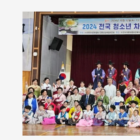
2024
년
10
월,
“전
국
청
소
년
차
문
화
전
및
차
예
절