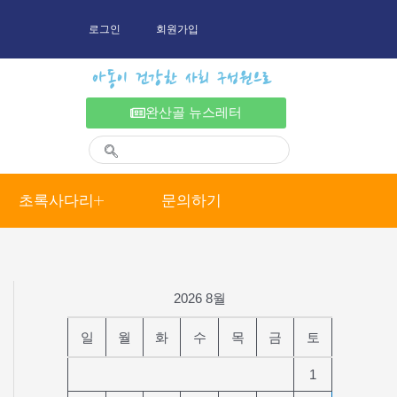
로그인
회원가입
아동이 건강한 사회 구성원으로
완산골 뉴스레터
초록사다리
문의하기
2026 8월
일
월
화
수
목
금
토
1