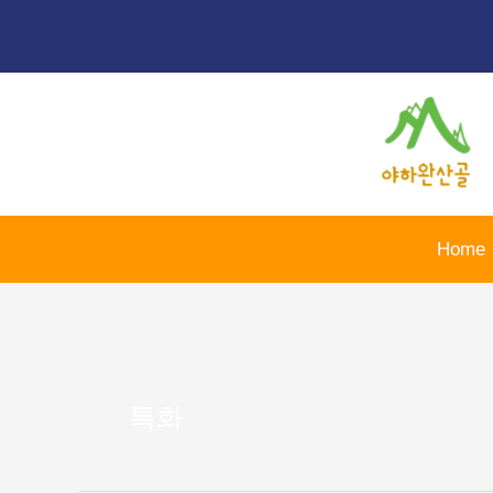
콘
포
텐
스
츠
트
로
페
건
이
너
지
뛰
매
기
김
Home
특화