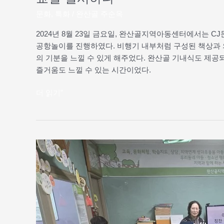
교
문화
,
특화
/
완산골 주순옥
실
2024년 8월 23일 금요일, 완산골지역아동센터에서는 
실
공항놀이를 진행하였다. 비행기 내부처럼 구성된 책상과 
시
의 기분을 느낄 수 있게 해주었다. 완산골 기내식도 제
하
즐거움도 느낄 수 있는 시간이었다.
다
더 읽기"
2024
년
상
반
기
결
산,