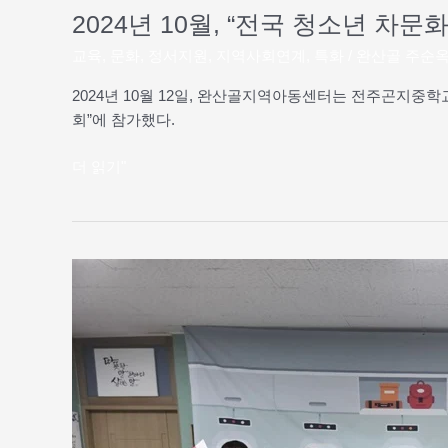
경
2024년 10월, “전국 청소년 차
연
대
교육
,
문화
,
정서지원
,
지역사회연계
,
특화
/
완산골 주순
회”
2024년 10월 12일, 완산골지역아동센터는 전주곤지중
개
회”에 참가했다.
최
되
더 읽기"
다.
2024
년
8
월,
완
산
골
문