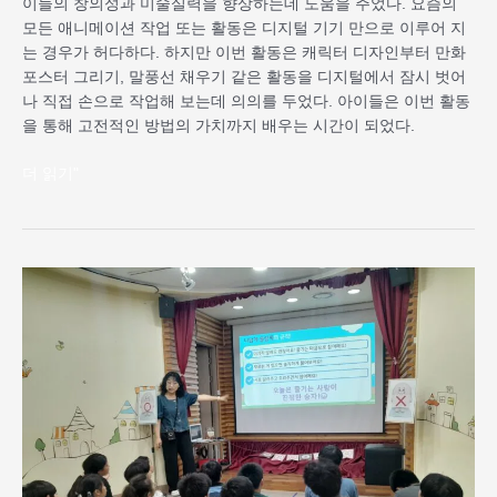
이들의 창의성과 미술실력을 향상하는데 도움을 주었다. 요즘의
으
모든 애니메이션 작업 또는 활동은 디지털 기기 만으로 이루어 지
로
는 경우가 허다하다. 하지만 이번 활동은 캐릭터 디자인부터 만화
마
포스터 그리기, 말풍선 채우기 같은 활동을 디지털에서 잠시 벗어
무
나 직접 손으로 작업해 보는데 의의를 두었다. 아이들은 이번 활동
리
을 통해 고전적인 방법의 가치까지 배우는 시간이 되었다.
하
다
더 읽기"
완
산
골
지
역
아
동
센
터