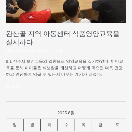
품
영
양
교
육
완산골 지역 아동센터 식품영양교육을
을
실
실시하다
시
Uncategorized
/
완산골 주순옥
하
다
8.1 전주시 보건교육의 일환으로 영양교육을 실시하였다. 이번교
육을 통해 아이들은 식생활을 개선하고 어떻게 먹으면 더욱 건강
하고 안전하게 먹을 수 있는지 배우는 계기가 되었다.
더 읽기"
2025 8월
일
월
화
수
목
금
토