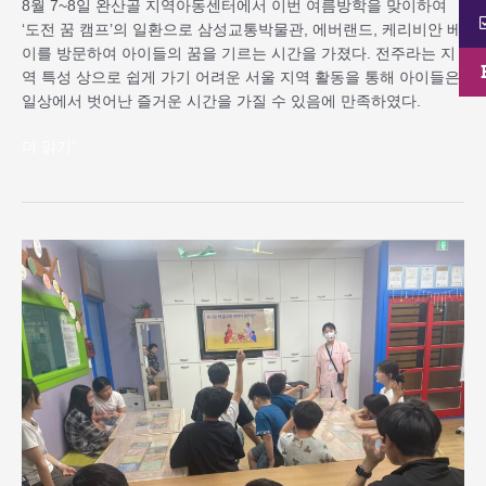
8월 7~8일 완산골 지역아동센터에서 이번 여름방학을 맞이하여
‘도전 꿈 캠프’의 일환으로 삼성교통박물관, 에버랜드, 케리비안 베
이를 방문하여 아이들의 꿈을 기르는 시간을 가졌다. 전주라는 지
역 특성 상으로 쉽게 가기 어려운 서울 지역 활동을 통해 아이들은
일상에서 벗어난 즐거운 시간을 가질 수 있음에 만족하였다.
더 읽기"
완
산
골
지
역
아
동
센
터
식