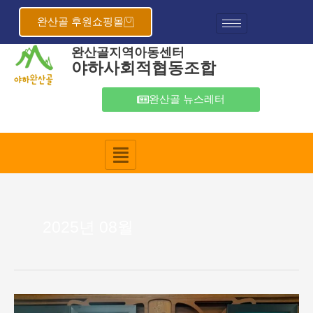
콘
텐
완산골 후원쇼핑몰
츠
완산골지역아동센터
로
야하사회적협동조합
건
너
뛰
완산골 뉴스레터
기
2025년 08월
완