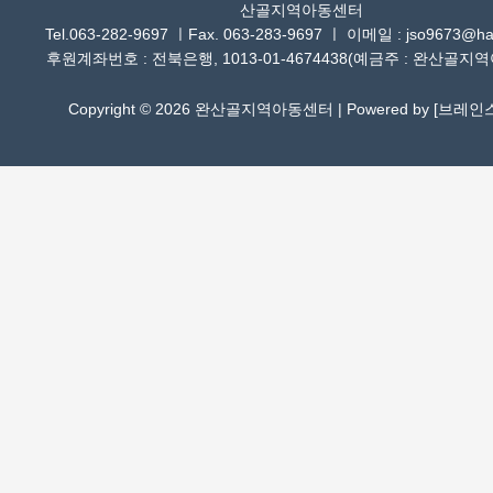
산골지역아동센터
Tel.063-282-9697 ㅣFax. 063-283-9697 ㅣ 이메일 : jso9673@han
후원계좌번호 : 전북은행, 1013-01-4674438(예금주 : 완산골지
Copyright © 2026 완산골지역아동센터 | Powered by [
브레인