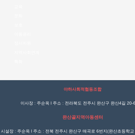
교육
문화
보호
아동권리
정서지원
지역사회연계
특화
야하사회적협동조합
이사장 : 주순옥 l 주소 : 전라북도 전주시 완산구 완산4길 20-6
완산골지역아동센터
시설장 : 주순옥 l 주소 : 전북 전주시 완산구 매곡로 6번지(완산초등학교