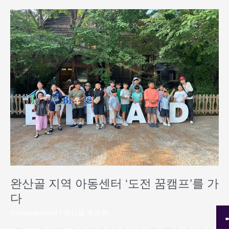
완
산
골
지
역
아
동
센
터
‘도
전
꿈
캠
프’를
가
완산골 지역 아동센터 ‘도전 꿈캠프’를 가
다
다
Uncategorized
/
완산골 주순옥