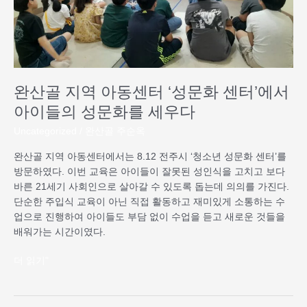
‘성
문
화
센
터’에
서
완산골 지역 아동센터 ‘성문화 센터’에서
아
이
아이들의 성문화를 세우다
들
Uncategorized
/
완산골 주순옥
의
성
완산골 지역 아동센터에서는 8.12 전주시 ‘청소년 성문화 센터’를
문
방문하였다. 이번 교육은 아이들이 잘못된 성인식을 고치고 보다
화
바른 21세기 사회인으로 살아갈 수 있도록 돕는데 의의를 가진다.
를
단순한 주입식 교육이 아닌 직접 활동하고 재미있게 소통하는 수
세
업으로 진행하여 아이들도 부담 없이 수업을 듣고 새로운 것들을
우
배워가는 시간이였다.
다
더 읽기"