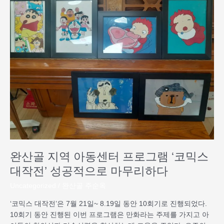
산
골
지
역
아
동
센
터
프
로
그
램
‘코
믹
완산골 지역 아동센터 프로그램 ‘코믹스
스
대
대작전’ 성공적으로 마무리하다
작
Uncategorized
/
완산골 주순옥
전’
성
‘코믹스 대작전’은 7월 21일~ 8.19일 동안 10회기로 진행되었다.
공
10회기 동안 진행된 이번 프로그램은 만화라는 주제를 가지고 아
적