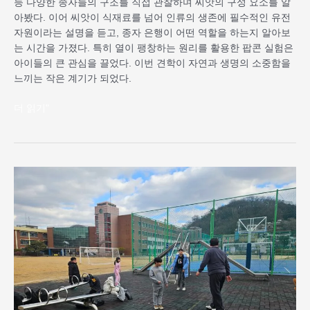
등 다양한 종자들의 구조를 직접 관찰하며 씨앗의 구성 요소를 알
아봤다. 이어 씨앗이 식재료를 넘어 인류의 생존에 필수적인 유전
자원이라는 설명을 듣고, 종자 은행이 어떤 역할을 하는지 알아보
는 시간을 가졌다. 특히 열이 팽창하는 원리를 활용한 팝콘 실험은
아이들의 큰 관심을 끌었다. 이번 견학이 자연과 생명의 소중함을
느끼는 작은 계기가 되었다.
더 읽기"
2026
년
1
월
신
규
프
로
그