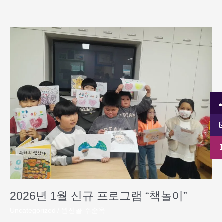
2026
년
1
월
신
규
프
로
그
램
“책
놀
이”
2026년 1월 신규 프로그램 “책놀이”
Uncategorized
/
완산골 주순옥