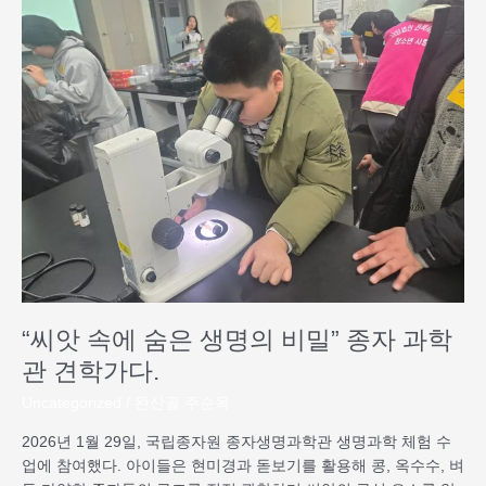
앗
속
에
숨
은
생
명
의
비
밀”
종
자
과
학
“씨앗 속에 숨은 생명의 비밀” 종자 과학
관
견
관 견학가다.
학
Uncategorized
/
완산골 주순옥
가
다.
2026년 1월 29일, 국립종자원 종자생명과학관 생명과학 체험 수
업에 참여했다. 아이들은 현미경과 돋보기를 활용해 콩, 옥수수, 벼