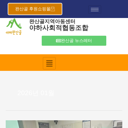
콘
텐
완산골 후원쇼핑몰
츠
완산골지역아동센터
로
야하사회적협동조합
건
너
뛰
완산골 뉴스레터
기
2026년 01월
“씨