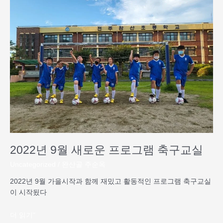
년
9
월
새
로
운
프
로
그
램
축
구
교
실
2022년 9월 새로운 프로그램 축구교실
Uncategorized
/
완산골 주순옥
2022년 9월 가을시작과 함께 재밌고 활동적인 프로그램 축구교실
이 시작됬다
더 읽기"