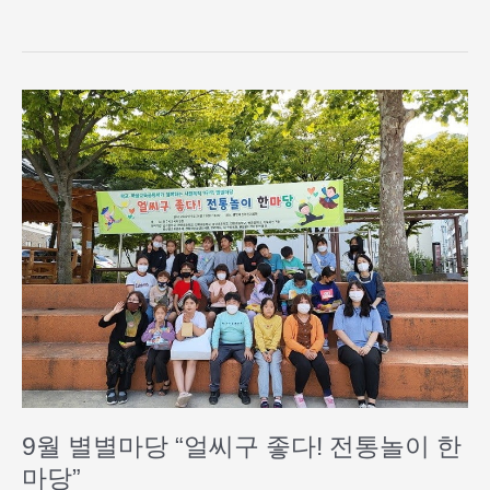
9
월
별
별
마
당
“얼
씨
구
좋
다!
전
통
놀
이
9월 별별마당 “얼씨구 좋다! 전통놀이 한
한
마당”
마