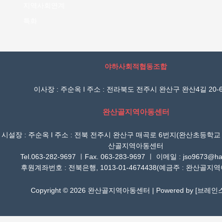
지역사회연계
특화
야하사회적협동조합
이사장 : 주순옥 l 주소 : 전라북도 전주시 완산구 완산4길 20-6
완산골지역아동센터
시설장 : 주순옥 l 주소 : 전북 전주시 완산구 매곡로 6번지(완산초등학교
산골지역아동센터
Tel.063-282-9697 ㅣFax. 063-283-9697 ㅣ 이메일 : jso9673@han
후원계좌번호 : 전북은행, 1013-01-4674438(예금주 : 완산골지
Copyright © 2026 완산골지역아동센터 | Powered by [
브레인