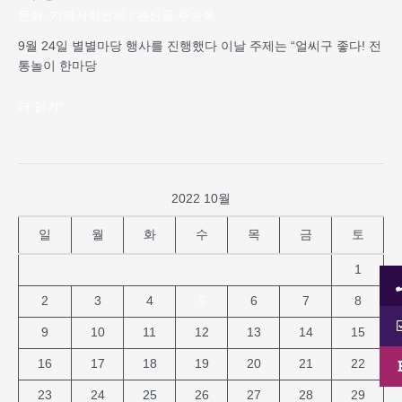
당”
문화
,
지역사회연계
/
완산골 주순옥
9월 24일 별별마당 행사를 진행했다 이날 주제는 “얼씨구 좋다! 전
통놀이 한마당
더 읽기"
2022 10월
일
월
화
수
목
금
토
1
2
3
4
5
6
7
8
9
10
11
12
13
14
15
16
17
18
19
20
21
22
23
24
25
26
27
28
29