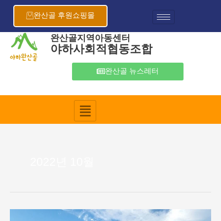
콘
텐
완산골 후원쇼핑몰
츠
로
완산골지역아동센터
야하사회적협동조합
건
너
뛰
완산골 뉴스레터
기
2022년 10월
2022