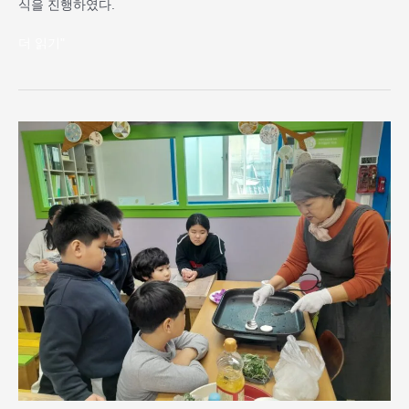
식을 진행하였다.
더 읽기"
2025
년
4
월
새
로
운
프
로
그
램
“요
리
심