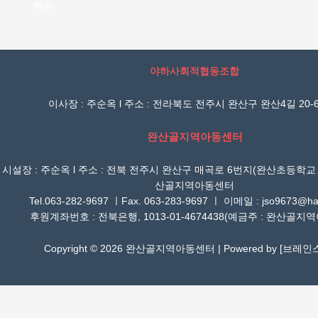
특화
야하사회적협동조합
이사장 : 주순옥 l 주소 : 전라북도 전주시 완산구 완산4길 20-6
완산골지역아동센터
시설장 : 주순옥 l 주소 : 전북 전주시 완산구 매곡로 6번지(완산초등학교
산골지역아동센터
Tel.063-282-9697 ㅣFax. 063-283-9697 ㅣ 이메일 : jso9673@han
후원계좌번호 : 전북은행, 1013-01-4674438(예금주 : 완산골지
Copyright © 2026 완산골지역아동센터 | Powered by [
브레인