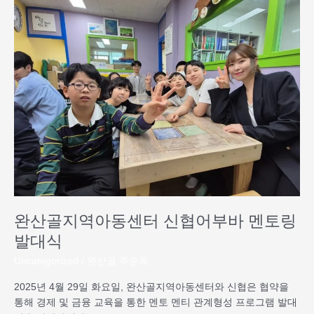
산
골
지
역
아
동
센
터
신
협
어
부
바
멘
완산골지역아동센터 신협어부바 멘토링
토
링
발대식
발
Uncategorized
/
완산골 주순옥
대
식
2025년 4월 29일 화요일, 완산골지역아동센터와 신협은 협약을
통해 경제 및 금융 교육을 통한 멘토 멘티 관계형성 프로그램 발대