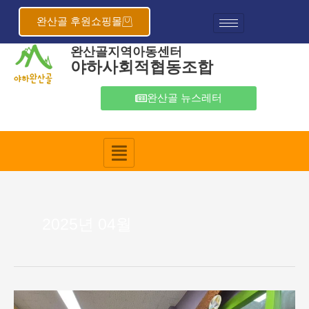
콘
텐
완산골 후원쇼핑몰
츠
완산골지역아동센터
로
야하사회적협동조합
건
너
뛰
완산골 뉴스레터
기
2025년 04월
완