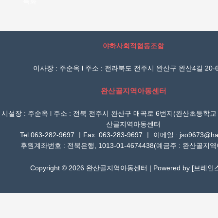
특화
야하사회적협동조합
이사장 : 주순옥 l 주소 : 전라북도 전주시 완산구 완산4길 20-6
완산골지역아동센터
시설장 : 주순옥 l 주소 : 전북 전주시 완산구 매곡로 6번지(완산초등학교
산골지역아동센터
Tel.063-282-9697 ㅣFax. 063-283-9697 ㅣ 이메일 : jso9673@han
후원계좌번호 : 전북은행, 1013-01-4674438(예금주 : 완산골지
Copyright © 2026 완산골지역아동센터 | Powered by [
브레인