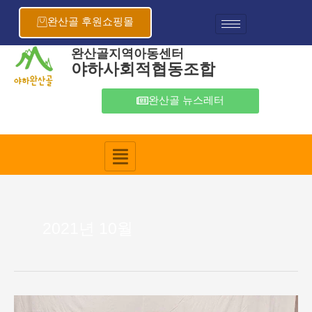
콘
텐
완산골 후원쇼핑몰
츠
로
완산골지역아동센터
야하사회적협동조합
건
너
뛰
완산골 뉴스레터
기
2021년 10월
10