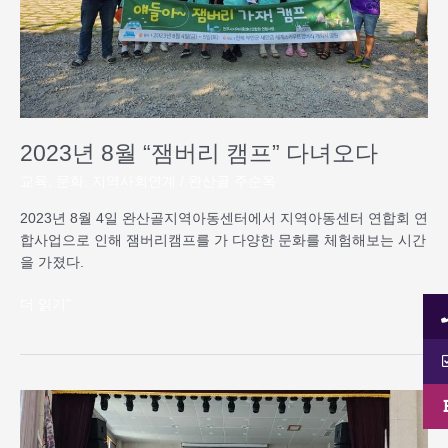
다
녀
오
다
2023년 8월 “잼버리 캠프” 다녀오다
교육
,
문화
,
지역사회연계
/
완산골 주순옥
2023년 8월 4일 완산골지역아동센터에서 지역아동센터 연합회 연
합사업으로 인해 잼버리캠프를 가 다양한 문화를 체험해보는 시간
을 가졌다.
더 읽기"
2023
년
8