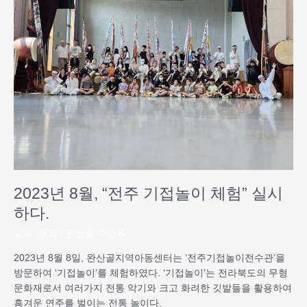
월,
“전
주
기
접
놀
이
체
험”
실
시
하
2023년 8월, “전주 기접놀이 체험” 실시
다.
하다.
교육
,
문화
/
완산골 주순옥
2023년 8월 8일, 완산골지역아동센터는 ‘전주기접놀이전수관’을
방문하여 ‘기접놀이’를 체험하였다. ‘기접놀이’는 전라북도의 무형
문화재로서 여러가지 전통 악기와 크고 화려한 깃발들을 활용하여
흥겨운 연주를 벌이는 전통 놀이다.