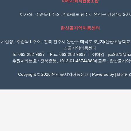
야하사회적협동조합
이사장 : 주순옥 l 주소 : 전라북도 전주시 완산구 완산4길 20-6
완산골지역아동센터
시설장 : 주순옥 l 주소 : 전북 전주시 완산구 매곡로 6번지(완산초등학교
산골지역아동센터
Tel.063-282-9697 ㅣFax. 063-283-9697 ㅣ 이메일 : jso9673@han
후원계좌번호 : 전북은행, 1013-01-4674438(예금주 : 완산골지
Copyright © 2026 완산골지역아동센터 | Powered by [
브레인