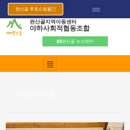
콘
텐
완산골 후원쇼핑몰
츠
완산골지역아동센터
로
야하사회적협동조합
건
너
뛰
완산골 뉴스레터
기
2023년 08월
2023