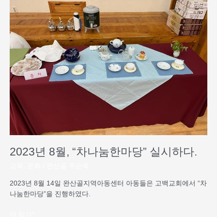
년
8
월,
“차
나
눔
한
마
당”
실
시
하
다.
2023년 8월, “차나눔한마당” 실시하다.
교육
,
문화
/
완산골 주순옥
2023년 8월 14일 완산골지역아동센터 아동들은 고백교회에서 “차
나눔한마당”을 진행하였다.
더 읽기"