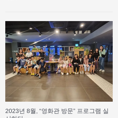
2023
년
8
월,
“영
화
관
방
문”
프
로
그
램
실
시
2023년 8월, “영화관 방문” 프로그램 실
하
다.