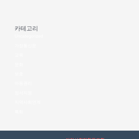
카테고리
Uncategorized
가정통신문
교육
문화
보호
아동권리
정서지원
지역사회연계
특화