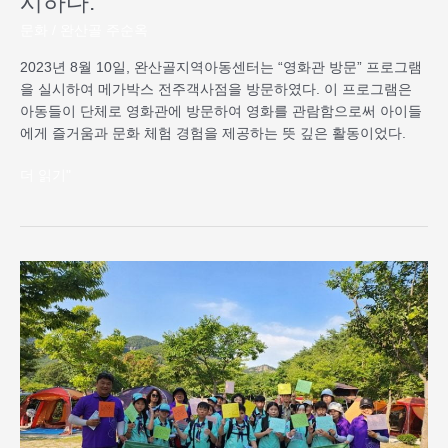
시하다.
문화
/
완산골 주순옥
2023년 8월 10일, 완산골지역아동센터는 “영화관 방문” 프로그램
을 실시하여 메가박스 전주객사점을 방문하였다. 이 프로그램은
아동들이 단체로 영화관에 방문하여 영화를 관람함으로써 아이들
에게 즐거움과 문화 체험 경험을 제공하는 뜻 깊은 활동이었다.
더 읽기"
2023
년
8
월
“잼
버
리
캠
프”