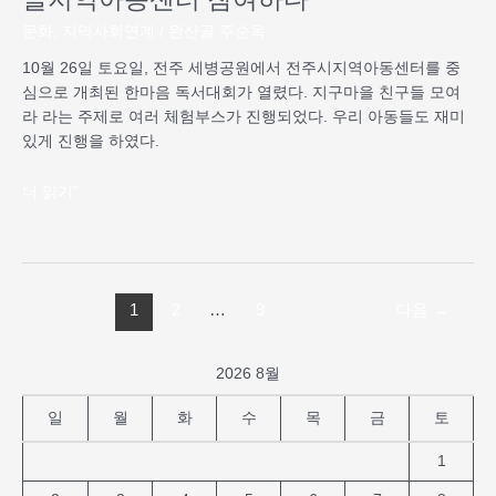
회
완
문화
,
지역사회연계
/
완산골 주순옥
산
10월 26일 토요일, 전주 세병공원에서 전주시지역아동센터를 중
골
심으로 개최된 한마음 독서대회가 열렸다. 지구마을 친구들 모여
지
라 라는 주제로 여러 체험부스가 진행되었다. 우리 아동들도 재미
역
있게 진행을 하였다.
아
동
더 읽기"
센
터
참
여
하
1
2
…
9
다음
→
다
2026 8월
일
월
화
수
목
금
토
1