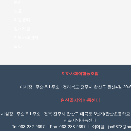
문화
보호
아동권리
정서지원
지역사회연계
특화
야하사회적협동조합
이사장 : 주순옥 l 주소 : 전라북도 전주시 완산구 완산4길 20-6
완산골지역아동센터
시설장 : 주순옥 l 주소 : 전북 전주시 완산구 매곡로 6번지(완산초등학교
산골지역아동센터
Tel.063-282-9697 ㅣFax. 063-283-9697 ㅣ 이메일 : jso9673@han