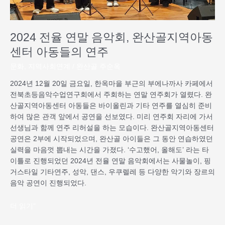
산
골
지
2024 전율 연말 음악회, 완산골지역아동
역
센터 아동들의 연주
아
동
문화
,
지역사회연계
/
완산골 주순옥
센
2024년 12월 20일 금요일, 한옥마을 부근의 부에나까사 카페에서
터
전북초등음악수업연구회에서 주회하는 연말 연주회가 열렸다. 완
아
산골지역아동센터 아동들은 바이올린과 기타 연주를 열심히 준비
동
하여 많은 관객 앞에서 공연을 선보였다. 미리 연주회 자리에 가서
들
선생님과 함께 연주 리허설을 하는 모습이다. 완산골지역아동센터
의
공연은 2부에 시작되었으며, 완산골 아이들은 그 동안 연습하였던
연
실력을 마음껏 뽑내는 시간을 가졌다. ‘수고했어, 올해도’ 라는 타
주
이틀로 진행되었던 2024년 전율 연말 음악회에서는 사물놀이, 핑
거스타일 기타연주, 성악, 댄스, 우쿠렐레 등 다양한 악기와 장르의
음악 공연이 진행되었다.
더 읽기"