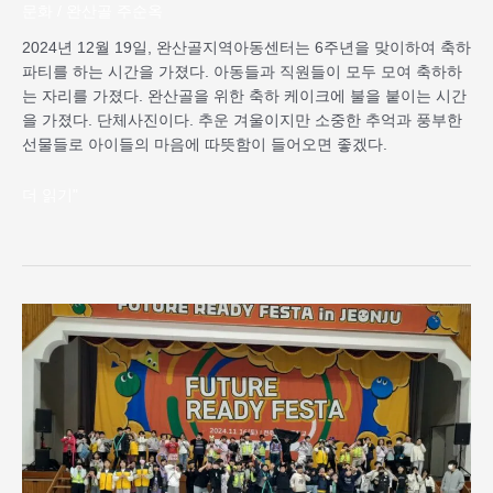
문화
/
완산골 주순옥
기
념
2024년 12월 19일, 완산골지역아동센터는 6주년을 맞이하여 축하
행
파티를 하는 시간을 가졌다. 아동들과 직원들이 모두 모여 축하하
사
는 자리를 가졌다. 완산골을 위한 축하 케이크에 불을 붙이는 시간
을 가졌다. 단체사진이다. 추운 겨울이지만 소중한 추억과 풍부한
선물들로 아이들의 마음에 따뜻함이 들어오면 좋겠다.
더 읽기"
전
주
시
연
합
회,
스
마