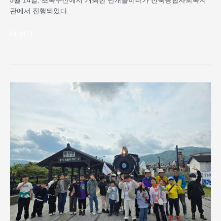
5월 14일, 초록우산에서 개최한 번개놀이터가 전북종합사회복지
관에서 진행되었다.
더 읽기"
2025
년
5
월,
신
협
어
부
바
멘
토
링
–