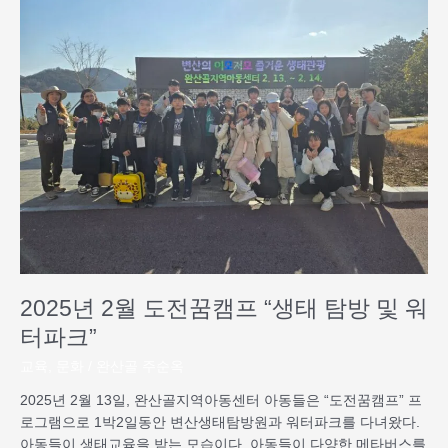
2
월
도
전
꿈
캠
프
“생
태
탐
방
및
워
2025년 2월 도전꿈캠프 “생태 탐방 및 워
터
파
터파크”
크”
교육
,
문화
/
완산골 주순옥
2025년 2월 13일, 완산골지역아동센터 아동들은 “도전꿈캠프” 프
로그램으로 1박2일동안 변산생태탐방원과 워터파크를 다녀왔다.
아동들이 생태교육을 받는 모습이다. 아동들이 다양한 메타버스를