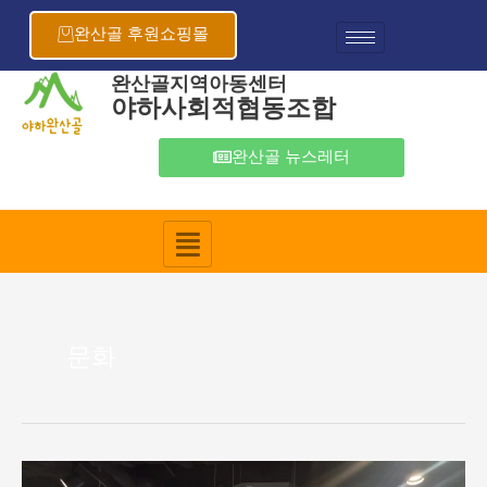
콘
포
텐
스
완산골 후원쇼핑몰
츠
트
로
페
완산골지역아동센터
야하사회적협동조합
건
이
너
지
뛰
매
완산골 뉴스레터
기
김
문화
완