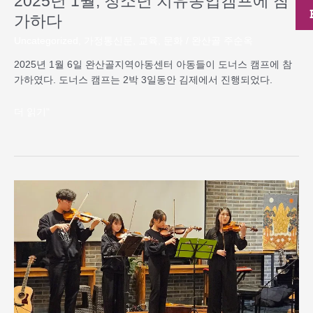
2025년 1월, 청소년 치유농업캠프에 참
프
가하다
에
참
Uncategorized
,
가정통신문
,
교육
,
문화
/
완산골 주순옥
가
2025년 1월 6일 완산골지역아동센터 아동들이 도너스 캠프에 참
하
가하였다. 도너스 캠프는 2박 3일동안 김제에서 진행되었다.
다
더 읽기"
2024
전
율
연
말
음
악
회,
완