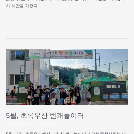
사 시간을 가졌다.
더 읽기"
5
월,
초
록
우
산
번
개
놀
이
5월, 초록우산 번개놀이터
터
교육
,
문화
/
완산골 주순옥