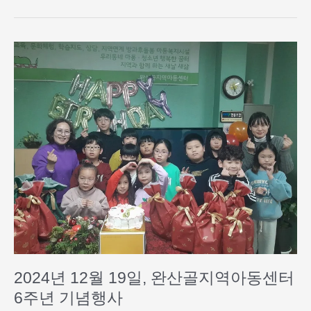
2024
년
12
월
19
일,
완
산
골
지
역
아
동
센
터
2024년 12월 19일, 완산골지역아동센터
6
주
6주년 기념행사
년