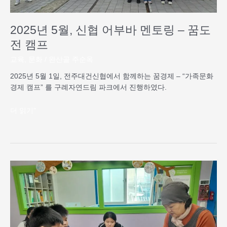
꿈
도
2025년 5월, 신협 어부바 멘토링 – 꿈도
전
캠
전 캠프
프
교육
,
문화
/
완산골 주순옥
2025년 5월 1일, 전주대건신협에서 함께하는 꿈경제 – “가족문화
경제 캠프” 를 구례자연드림 파크에서 진행하였다.
더 읽기"
2025
년
4
월
새
로