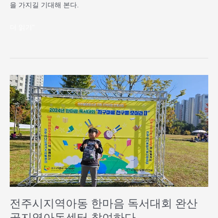
을 가지길 기대해 본다.
더 읽기"
전
주
시
지
역
아
동
한
마
음
독
서
전주시지역아동 한마음 독서대회 완산
대
골지역아동센터 참여하다