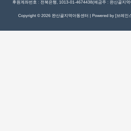
후원계좌번호 : 전북은행, 1013-01-4674438(예금주 : 완산골지
Copyright © 2026 완산골지역아동센터 | Powered by [
브레인