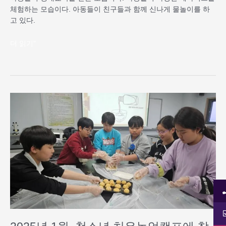
체험하는 모습이다. 아동들이 친구들과 함께 신나게 물놀이를 하
고 있다.
더 읽기"
2025
년
1
월,
청
소
년
치
유
농
업
캠