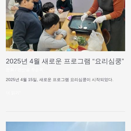
운
프
로
그
램
“요
리
심
쿵”
2025년 4월 새로운 프로그램 “요리심쿵”
문화
/
완산골 주순옥
2025년 4월 15일, 새로운 프로그램 요리심쿵이 시작되었다.
더 읽기"
2025
년