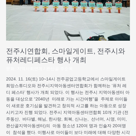
일
게
이
트,
전
주
시
전주시연합회, 스마일게이트, 전주시와
와
퓨
퓨처레디페스타 행사 개최
처
문화
,
지역사회연계
/
완산골 주순옥
레
디
2024. 11. 16(토) 10~14시 전주공업고등학교에서 스마일게이트
페
희망스튜디오와 전주시지역아동센터연합회가 함께하는 ‘퓨처 레
스
디 페스타’ 행사가 개최 되었다. 이 행사는 전주시 지역아동센터 아
타
동을 대상으로 “2040년 미래로 가는 시간여행”을 주제로 아이들
행
이 새로운 호기심을 발견하고 창의적 사고를 하는 아동으로 성장
사
시키고자 진행 되었다. 전주시 지역아동센터연합회 10개 기관 (전
개
주동산, 바다별, 해님, 한사랑, 회복, 신나는, 선너머, 시영, 미미,
최
완산골지역아동센터)의 아동 청소년 120여 명과 인솔자 20여명
이 참석을 했다. 이행사로 아이들이 보다 미래에 대해 다양한 시각