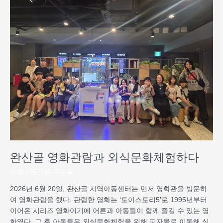
산
골
영
화
관
람
과
외
식
문
화
체
험
하
완산골 영화관람과 외식문화체험하다
다
문화
/
완산골 주순옥
2026년 6월 20일, 완산골 지역아동센터는 먼저 영화관을 방문하
여 영화관람을 했다. 관람한 영화는 ‘토이스토리5’로 1995년부터
이어온 시리즈 영화이기에 어른과 아동들이 함께 즐길 수 있는 영
화였다. 그 후 아동들은 외식문화체험을 위해 피자몰로 이동해 식