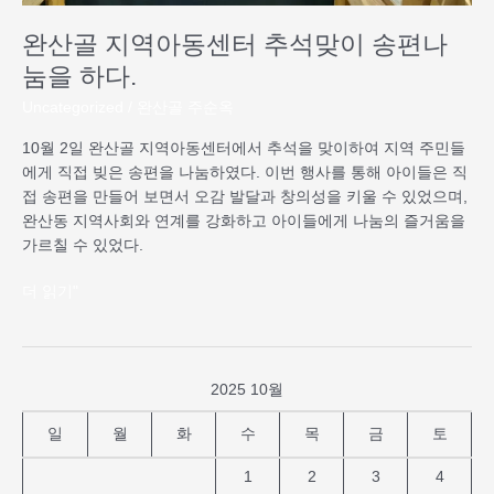
편
완산골 지역아동센터 추석맞이 송편나
나
눔
눔을 하다.
을
Uncategorized
/
완산골 주순옥
하
다.
10월 2일 완산골 지역아동센터에서 추석을 맞이하여 지역 주민들
에게 직접 빚은 송편을 나눔하였다. 이번 행사를 통해 아이들은 직
접 송편을 만들어 보면서 오감 발달과 창의성을 키울 수 있었으며,
완산동 지역사회와 연계를 강화하고 아이들에게 나눔의 즐거움을
가르칠 수 있었다.
더 읽기"
2025 10월
일
월
화
수
목
금
토
1
2
3
4