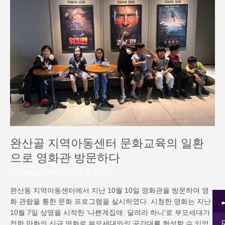
지
역
아
동
센
터
문
화
교
육
의
일
완산골 지역아동센터 문화교육의 일환
환
으
으로 영화관 방문하다
로
Uncategorized
/
완산골 주순옥
영
화
완산동 지역아동센터에서 지난 10월 10일 영화관을 방문하여 영
관
화 관람을 통한 문화 프로그램을 실시하였다. 시청한 영화는 지난
방
10월 7일 상영을 시작한 ‘나쁜계집애: 달려라 하니‘로 부모세대가
문
접한 만화의 신규 영화로 부모세대와의 공감대를 형성할 수 있었