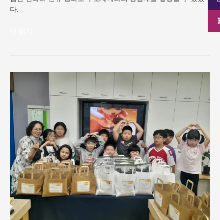
하
다.
다
더 읽기"
완
산
골
지
역
아
동
센
터
추
석
맞
이
송