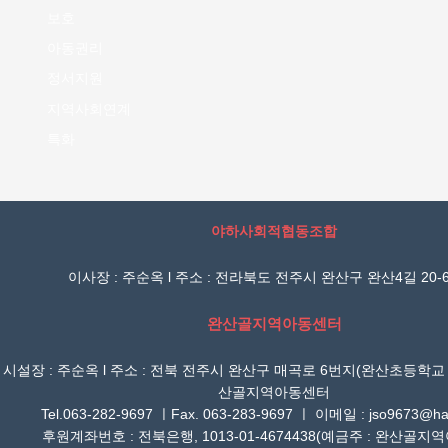
보호
아동권리
정서지원
지역사회연계
특화
야하사회적협동조합
이사장 : 주순옥 l 주소 : 전라북도 전주시 완산구 완산4길 20-6
완산골지역아동센터
시설장 : 주순옥 l 주소 : 전북 전주시 완산구 매곡로 6번지(완산초등학교
산골지역아동센터
Tel.063-282-9697 ㅣFax. 063-283-9697 ㅣ 이메일 : jso9673@han
후원계좌번호 : 전북은행, 1013-01-4674438(예금주 : 완산골지