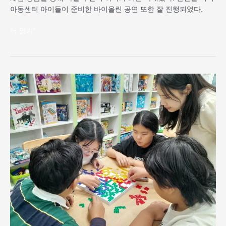
아동센터 아이들이 준비한 바이올린 공연 또한 잘 진행되었다.
더 읽기"
완
산
골
지
역
아
동
센
터
‘번
개
놀
이
터’에