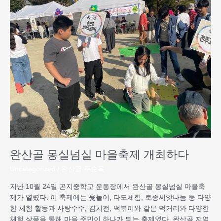
산
골
몽
실
넘
실
마
을
축
제
개
최
하
다
완산골 몽실넘실 마을축제 개최하다
Uncategorized
/
완산골 주순옥
지난 10월 24일 곤지중학교 운동장에서 완산골 몽실넘실 마을축
제가 열렸다. 이 축제에는 윷놀이, 다도체험, 토종씨앗나눔 등 다양
한 체험 활동과 사탕수수, 김치전, 떡볶이와 같은 먹거리와 다양한
체험 상품을 통해 마을 주민이 하나가 되는 축제였다. 완산골 지역