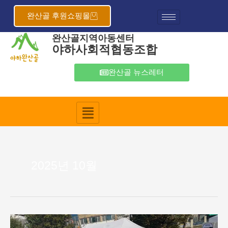
콘
텐
완산골 후원쇼핑몰
츠
완산골지역아동센터
로
야하사회적협동조합
건
너
뛰
완산골 뉴스레터
기
2025년 10월
완