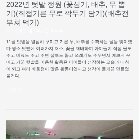
(직
2022년 텃밭 정원 (꽃심기, 배추, 무 뽑
접
기)(직접기른 무로 깍두기 담기)(배추전
기
부쳐 먹기)
른
무
지역사회연계
/
완산골 주순옥
로
11월 텃밭을 열심히 꾸미고 기른 무, 배추를 수확하는 날을 맞이했
깍
다 평소 텃밭에 여러가지 채소, 꽃을 재배하며 아이들이 직접 물도
두
주고 비료도 주고 주변 잡초도 뽑고 쓰레기도 주우면서 예쁘게 꾸
기
미고 가꾼 텃밭을 이용한 활동은 아이들이 성장하는 모습과 대칭
담
이 되고 여러 배울점이 많은 활동이였다고 생각이 들게끔 만들었
기)
을거다,
(배
추
더 읽기"
전
부
쳐
먹
기)
2022
년
마