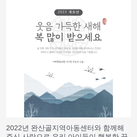
년 완
산
골
지
역
아
동
센
터
와 함
께
해
주
신 사
랑
으
로
우
리
2022년 완산골지역아동센터와 함께해
아
주신 사랑으로 우리 아이들이 행복한 꿈
이