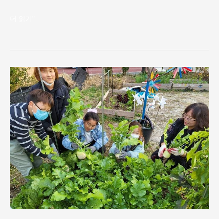
더 읽기"
2022
년
텃
밭
정
원
(꽃
심
기,
배
추,
무
뽑
기)