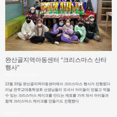
아
과
동
계
센
획
터
한
“크
모
리
든
스
일
마
들
스
이 소
산
원
완산골지역아동센터 “크리스마스 산타
타
성
행
행사”
취
사”
하
특화
/
완산골 주순옥
시
12월 23일 완산골지역아동센터에서 크리스마스 행사가 진행됬다
길 기
이날 전주교대총학생회 선생님들이 오셔서 아이들이 만들고 먹을
원
수 있는 크리스마스 케이크를 만드는 재료를 가져 와서 아이들과
합
함께 크리스마스 케이크를 만들기도 진행했다
니
다.
새
더 읽기"