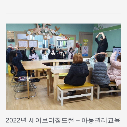
해
복
많
이
2022
받
년
으
세
세
이
요.
브
더
칠
드
런
–
아
동
권
리
교
2022년 세이브더칠드런 – 아동권리교육
육