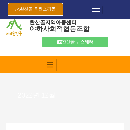
콘
텐
완산골 후원쇼핑몰
츠
로
완산골지역아동센터
야하사회적협동조합
건
너
뛰
완산골 뉴스레터
기
2022년 12월
2022