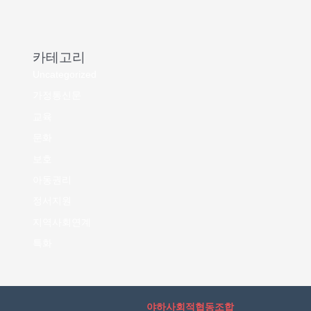
카테고리
Uncategorized
가정통신문
교육
문화
보호
아동권리
정서지원
지역사회연계
특화
야하사회적협동조합