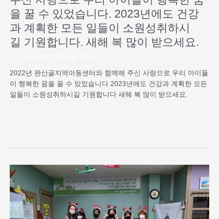
들
을 꿀 수 있었습니다. 2023년에도 건강
이
과 계획한 모든 일들이 소원성취하시
행
길 기원합니다. 새해 복 많이 받으세요.
복
한
지역사회연계
/
완산골 주순옥
꿈
2022년 완산골지역아동센터와 함께해 주신 사랑으로 우리 아이들
을
이 행복한 꿈을 꿀 수 있었습니다 2023년에도 건강과 계획한 모든
꿀
일들이 소원성취하시길 기원합니다 새해 복 많이 받으세요.
수
있
더 읽기"
었
습
니
다.
2023
완
년
산
에
골
도
지
건
역
강