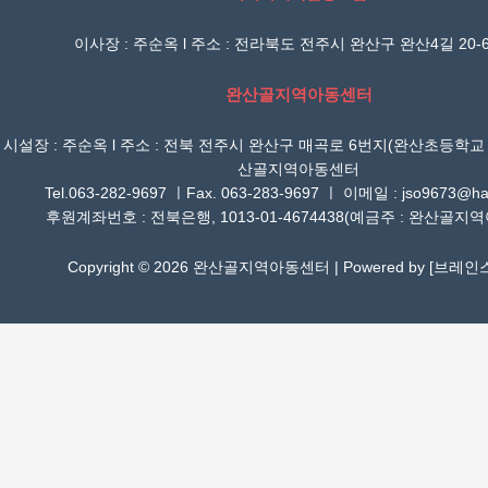
이사장 : 주순옥 l 주소 : 전라북도 전주시 완산구 완산4길 20-6
완산골지역아동센터
시설장 : 주순옥 l 주소 : 전북 전주시 완산구 매곡로 6번지(완산초등학교
산골지역아동센터
Tel.063-282-9697 ㅣFax. 063-283-9697 ㅣ 이메일 : jso9673@han
후원계좌번호 : 전북은행, 1013-01-4674438(예금주 : 완산골지
Copyright © 2026 완산골지역아동센터 | Powered by [
브레인