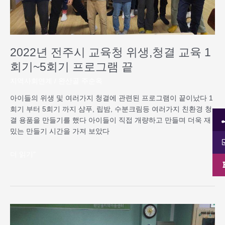
청
결
교
육
1
2022년 전주시 교육청 위생,청결 교육 1
회
회기~5회기 프로그램 끝
기
~5
지역사회연계
/
완산골 주순옥
회
아이들의 위생 및 여러가지 청결에 관련된 프로그램이 끝이났다 1
기
회기 부터 5회기 까지 샴푸, 립밤, 수분크림등 여러가지 친환경 청
프
결 용품을 만들기를 했다 아이들이 직접 개량하고 만들며 더욱 재
로
밌는 만들기 시간을 가져 보았다
그
램
더 읽기"
끝
2022
년