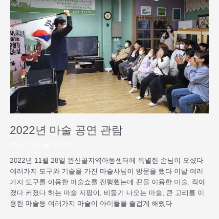
술
공
연
관
람
2022년 마술 공연 관람
문화
/
완산골 주순옥
2022년 11월 28일 완산골지역아동센터에 특별한 손님이 오셨다
여러가지 도구와 기술을 가진 마술사님이 방문을 했다 이날 여러
가지 도구를 이용한 마술쇼를 진행했는데 끈을 이용한 마술, 작아
졌다 커졌다 하는 마술 지팡이, 비둘기 나오는 마술, 큰 고리를 이
용한 마술등 여러가지 마술이 아이들을 즐겁게 해줬다