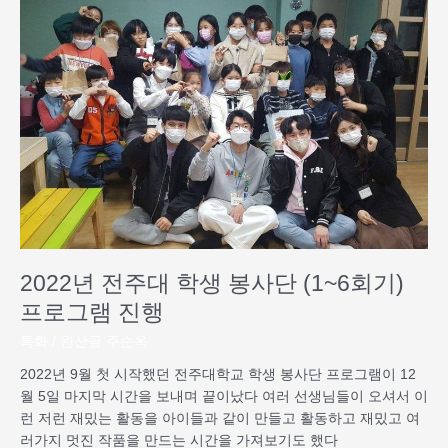
전
주
대
학
생
봉
사
단
(1~6
회
기)
프
로
2022년 전주대 학생 봉사단 (1~6회기)
그
프로그램 진행
램
진
특화
/
완산골 주순옥
행
2022년 9월 첫 시작했던 전주대학교 학생 봉사단 프로그램이 12
월 5일 마지막 시간을 보내며 끝이났다 여러 선생님들이 오셔서 이
런 저런 재밌는 활동을 아이들과 같이 만들고 활동하고 재밌고 여
러가지 멋진 작품을 만드는 시간을 가져보기도 했다