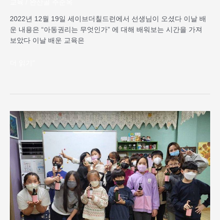
교육
/
완산골 주순옥
2022년 12월 19일 세이브더칠드런에서 선생님이 오셨다 이날 배
운 내용은 “아동권리는 무엇인가” 에 대해 배워보는 시간을 가져
보았다 이날 배운 교육은
더 읽기"
2022
년
전
주
시
교
육
청
위
생,