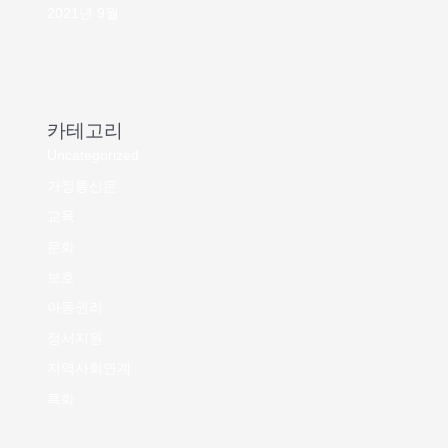
2021년 9월
카테고리
Uncategorized
가정통신문
교육
문화
보호
아동권리
정서지원
지역사회연계
특화