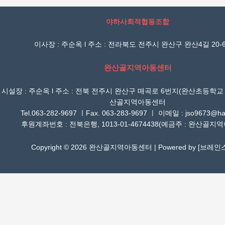
야하사회적협동조합
이사장 : 주순옥 l 주소 : 전라북도 전주시 완산구 완산4길 20-6
완산골지역아동센터
시설장 : 주순옥 l 주소 : 전북 전주시 완산구 매곡로 6번지(완산초등학교
산골지역아동센터
Tel.063-282-9697 ㅣFax. 063-283-9697 ㅣ 이메일 : jso9673@han
후원계좌번호 : 전북은행, 1013-01-4674438(예금주 : 완산골지
Copyright © 2026 완산골지역아동센터 | Powered by [
브레인