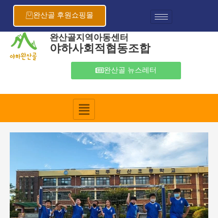
콘
포
텐
스
완산골 후원쇼핑몰
츠
트
로
탐
완산골지역아동센터
야하사회적협동조합
건
색
너
뛰
완산골 뉴스레터
기