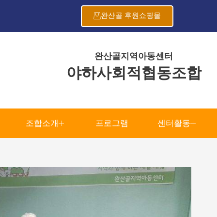
완산골 후원쇼핑몰
완산골지역아동센터
야하사회적협동조합
조합소개
프로그램
센터활동