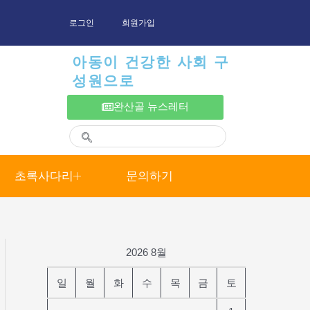
로그인
회원가입
아동이 건강한 사회 구
성원으로
완산골 뉴스레터
초록사다리
문의하기
2026 8월
일
월
화
수
목
금
토