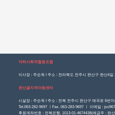
야하사회적협동조합
이사장 : 주순옥 l 주소 : 전라북도 전주시 완산구 완산4길 20
완산골지역아동센터
시설장 : 주순옥 l 주소 : 전북 전주시 완산구 매곡로 
Tel.063-282-9697 ㅣFax. 063-283-9697 ㅣ 이메일 : jso96
후원계좌번호 : 전북은행, 1013-01-4674438(예금주 :