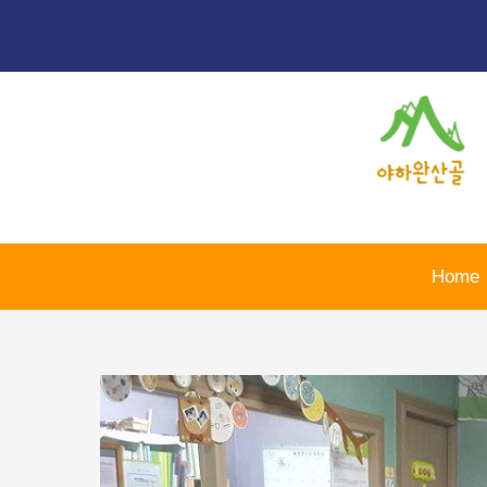
콘
포
텐
스
츠
트
로
탐
건
색
너
뛰
기
Home