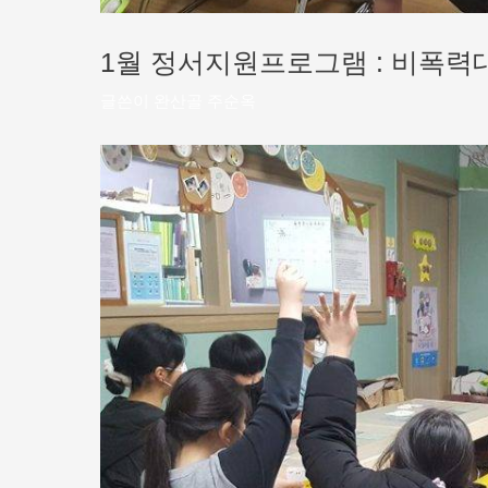
1월 정서지원프로그램 : 비폭력
글쓴이
완산골 주순옥