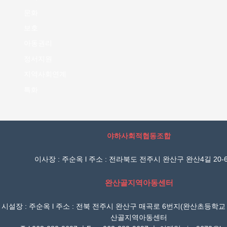
문화
보호
아동권리
정서지원
지역사회연계
특화
야하사회적협동조합
이사장 : 주순옥 l 주소 : 전라북도 전주시 완산구 완산4길 20-6
완산골지역아동센터
시설장 : 주순옥 l 주소 : 전북 전주시 완산구 매곡로 6번지(완산초등학교
산골지역아동센터