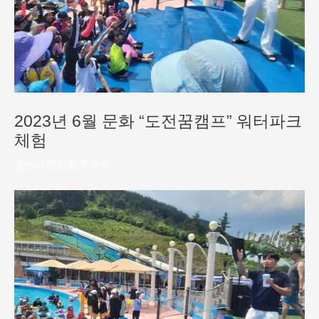
2023년 6월 문화 “도전꿈캠프” 워터파크
체험
글쓴이
완산골 주순옥