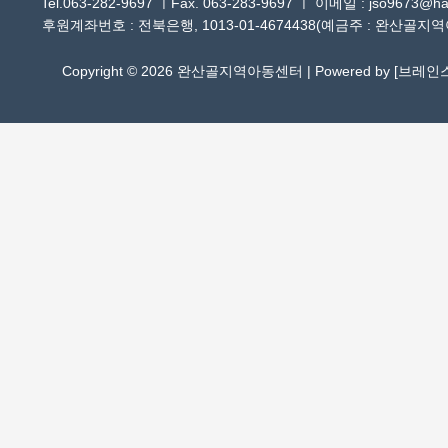
Tel.063-282-9697 ㅣFax. 063-283-9697 ㅣ 이메일 : jso9673@han
후원계좌번호 : 전북은행, 1013-01-4674438(예금주 : 완산골지
Copyright © 2026 완산골지역아동센터 | Powered by [
브레인