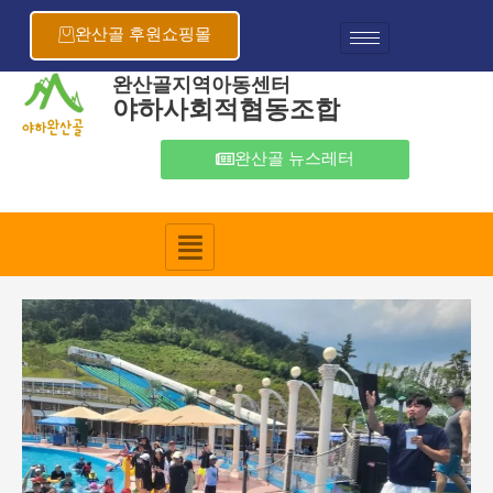
콘
포
텐
스
완산골 후원쇼핑몰
츠
트
로
탐
완산골지역아동센터
야하사회적협동조합
건
색
너
뛰
완산골 뉴스레터
기