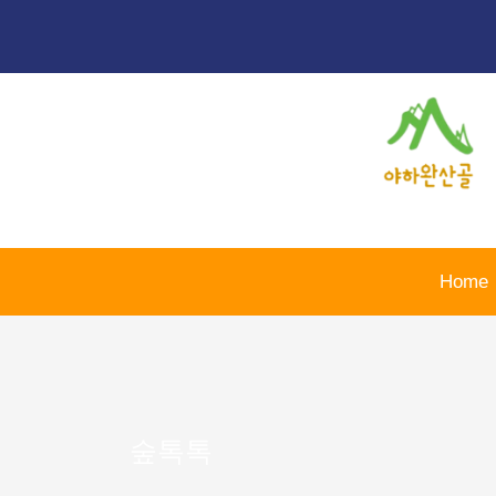
콘
텐
츠
로
건
너
뛰
기
Home
숲톡톡