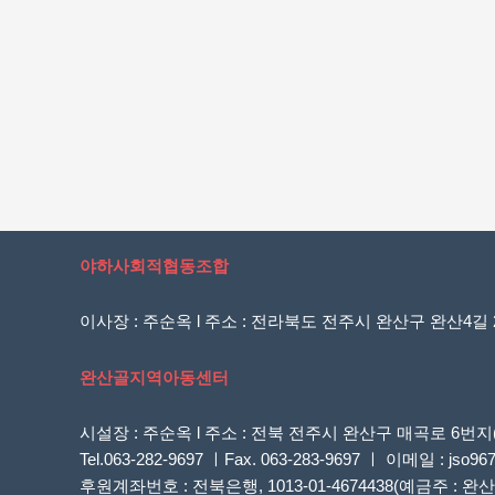
야하사회적협동조합
이사장 : 주순옥 l 주소 : 전라북도 전주시 완산구 완산4길 20
완산골지역아동센터
시설장 : 주순옥 l 주소 : 전북 전주시 완산구 매곡로 
Tel.063-282-9697 ㅣFax. 063-283-9697 ㅣ 이메일 : jso96
후원계좌번호 : 전북은행, 1013-01-4674438(예금주 :