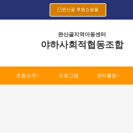
완산골 후원쇼핑몰
완산골지역아동센터
야하사회적협동조합
조합소개
프로그램
센터활동