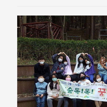
2022
년
3
월
완
산
골
소
식