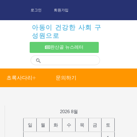
로그인
회원가입
아동이 건강한 사회 구
성원으로
완산골 뉴스레터
초록사다리
문의하기
2026 8월
일
월
화
수
목
금
토