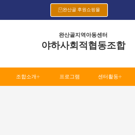
완산골 후원쇼핑몰
완산골지역아동센터
야하사회적협동조합
조합소개
프로그램
센터활동