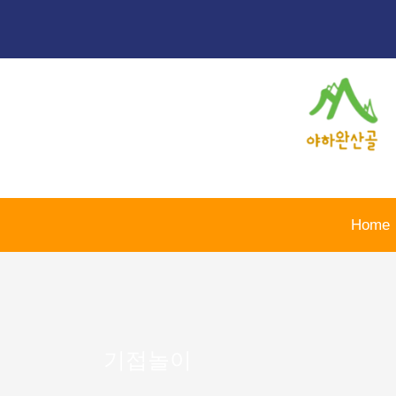
콘
텐
츠
로
건
너
뛰
기
Home
기접놀이