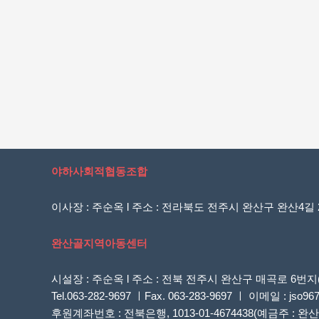
야하사회적협동조합
이사장 : 주순옥 l 주소 : 전라북도 전주시 완산구 완산4길 20
완산골지역아동센터
시설장 : 주순옥 l 주소 : 전북 전주시 완산구 매곡로 
Tel.063-282-9697 ㅣFax. 063-283-9697 ㅣ 이메일 : jso96
후원계좌번호 : 전북은행, 1013-01-4674438(예금주 :