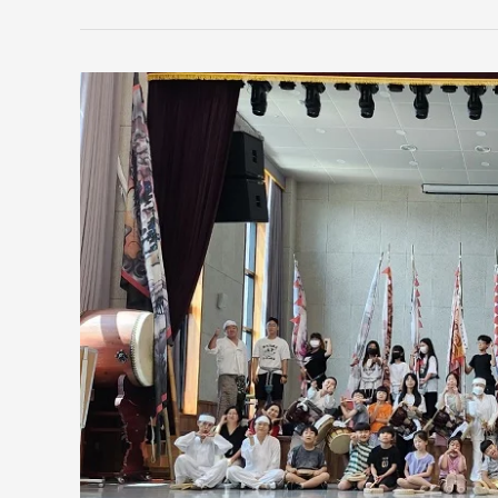
2023
년
8
월,
“전
주
기
접
놀
이
체
험”
실
시
하
다.