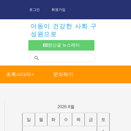
로그인
회원가입
아동이 건강한 사회 구
성원으로
완산골 뉴스레터
초록사다리
문의하기
2026 8월
일
월
화
수
목
금
토