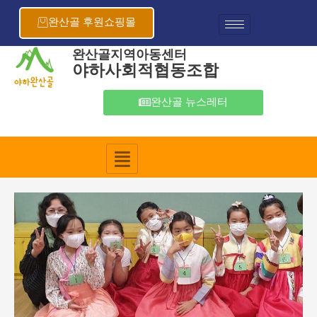
콘
포
텐
스
완산골 후원쇼핑몰
츠
트
로
탐
완산골지역아동센터
야하사회적협동조합
건
색
너
뛰
완산골 뉴스레터
기