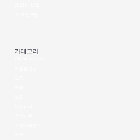
2021년 10월
2021년 9월
카테고리
Uncategorized
가정통신문
교육
문화
보호
아동권리
정서지원
지역사회연계
특화