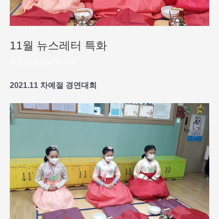
11월 뉴스레터 특화
글쓴이
완산골 박기성
2021.11
차예절
경연대회