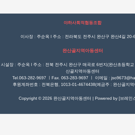
야하사회적협동조합
이사장 : 주순옥 l 주소 : 전라북도 전주시 완산구 완산4길 20-6
완산골지역아동센터
시설장 : 주순옥 l 주소 : 전북 전주시 완산구 매곡로 6번지(완산초등학교
산골지역아동센터
Tel.063-282-9697 ㅣFax. 063-283-9697 ㅣ 이메일 : jso9673@han
후원계좌번호 : 전북은행, 1013-01-4674438(예금주 : 완산골지
Copyright © 2026 완산골지역아동센터 | Powered by [
브레인