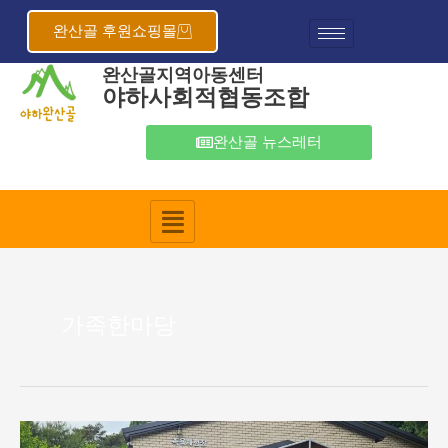
콘
텐
완산골 후원쇼핑몰
츠
완산골지역아동센터
로
야하사회적협동조합
건
너
뛰
완산골 뉴스레터
기
가족한마당
도