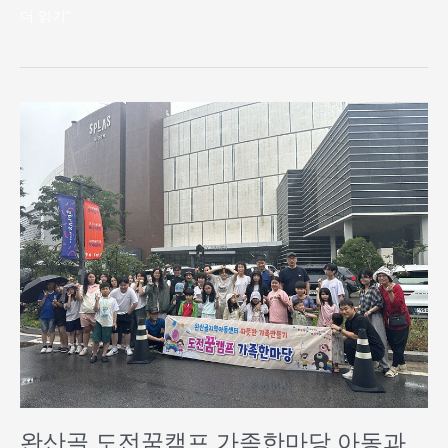
더 읽기"
완
산
골
도
전
꿈
캠
프
가
족
한
마
당
아
동
완산골 도전꿈캠프 가족한마당 아동과
과