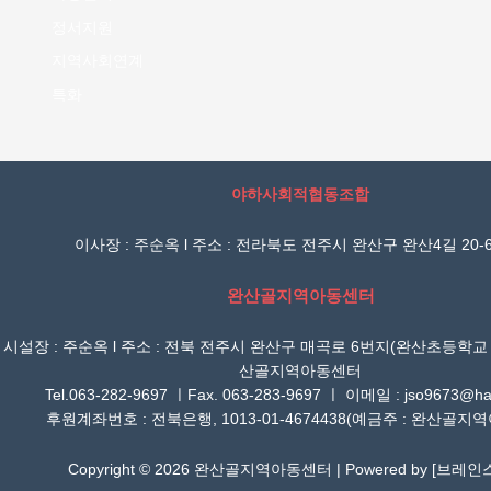
정서지원
지역사회연계
특화
야하사회적협동조합
이사장 : 주순옥 l 주소 : 전라북도 전주시 완산구 완산4길 20-6
완산골지역아동센터
시설장 : 주순옥 l 주소 : 전북 전주시 완산구 매곡로 6번지(완산초등학교
산골지역아동센터
Tel.063-282-9697 ㅣFax. 063-283-9697 ㅣ 이메일 : jso9673@han
후원계좌번호 : 전북은행, 1013-01-4674438(예금주 : 완산골지
Copyright © 2026 완산골지역아동센터 | Powered by [
브레인