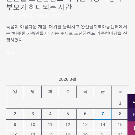
부
부모가 하나되는 시간
모
문화
,
정서지원
/
완산골 주순옥
가
하
녹음이 아름다운 계절, 더위를 물리치고 완산골지역아동센터에서
나
는 “따뜻한 가족만들기” 라는 주제로 도전꿈캠프 가족한마당을 진
되
행하였다.
는
시
더 읽기"
간
2026 8월
일
월
화
수
목
금
토
1
2
3
4
5
6
7
8
9
10
11
12
13
14
15