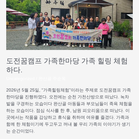
전
꿈
캠
프
가
족
한
마
당
도전꿈캠프 가족한마당 가족 힐링 체험
가
하다.
족
힐
Uncategorized
/
완산골 주순옥
링
체
2026년 5월 25일, “가족힐링체험”이라는 주제로 도전꿈캠프 가족
험
한마당을 진행하였다. 오전에는 순천 가천산방으로 떠났다. 녹차
하
밭을 구경하는 모습이다 완산골 아동들과 부모님들이 족욕 체험을
다.
하는 모습이다. 점심 식사를 한 후, 남원 피오리움으로 떠났다. 이
곳에서는 작품을 감상하고 휴식을 취하며 여유를 즐겼다. 가족과
함께 한 체험이기에 두고두고 꺼내 볼 우리 가족의 이야기가 생기
는 순간이었다.