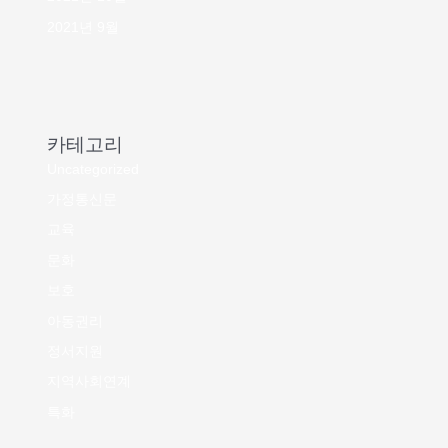
2021년 9월
카테고리
Uncategorized
가정통신문
교육
문화
보호
아동권리
정서지원
지역사회연계
특화