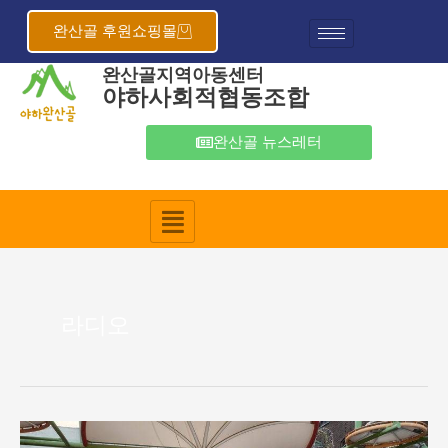
콘
텐
완산골 후원쇼핑몰
츠
완산골지역아동센터
로
야하사회적협동조합
건
너
뛰
완산골 뉴스레터
기
라디오
2022