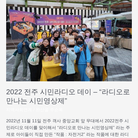
전
주
시
민
라
디
오
데
이
–
“라
디
오
로
2022 전주 시민라디오 데이 – “라디오로
만
만나는 시민영상제”
나
는
지역사회연계
/
완산골 주순옥
시
2022년 11월 11일 전주 객사 중앙교회 앞 무대에서 2022전주 시
민
민라디오 데이를 맞이해서 “라디오로 만나는 시민영상제” 라는 주
영
제로 아이들이 직접 만든 “작품 : 자전거2” 라는 작품에 대한 라디
상