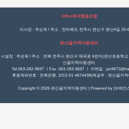
야하사회적협동조합
이사장 : 주순옥 l 주소 : 전라북도 전주시 완산구 완산4길 20-6
완산골지역아동센터
시설장 : 주순옥 l 주소 : 전북 전주시 완산구 매곡로 6번지(완산초등학교
산골지역아동센터
Tel.063-282-9697 ㅣFax. 063-283-9697 ㅣ 이메일 : jso9673@han
후원계좌번호 : 전북은행, 1013-01-4674438(예금주 : 완산골지
Copyright © 2026 완산골지역아동센터 | Powered by [
브레인