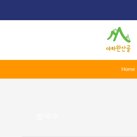
콘
텐
츠
로
건
너
뛰
기
Home
쌀국수