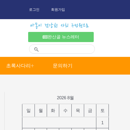
로그인
회원가입
아동이 건강한 사회 구성원으로
완산골 뉴스레터
초록사다리
문의하기
2026 8월
일
월
화
수
목
금
토
1