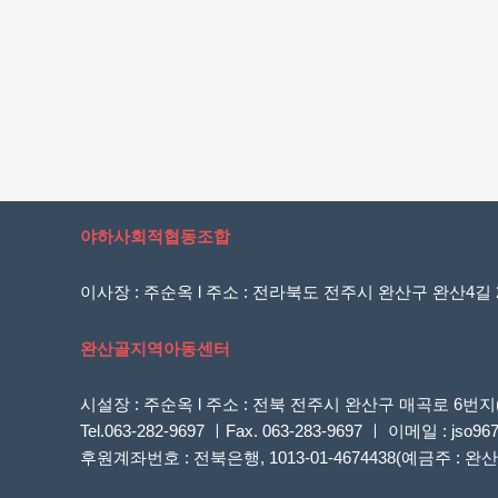
야하사회적협동조합
이사장 : 주순옥 l 주소 : 전라북도 전주시 완산구 완산4길 20
완산골지역아동센터
시설장 : 주순옥 l 주소 : 전북 전주시 완산구 매곡로 
Tel.063-282-9697 ㅣFax. 063-283-9697 ㅣ 이메일 : jso96
후원계좌번호 : 전북은행, 1013-01-4674438(예금주 :