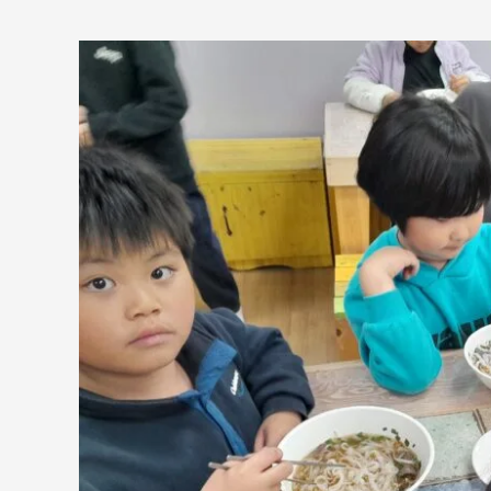
완
산
골
지
역
아
동
센
터
‘문
화
다
양
성
교
실’
쌀