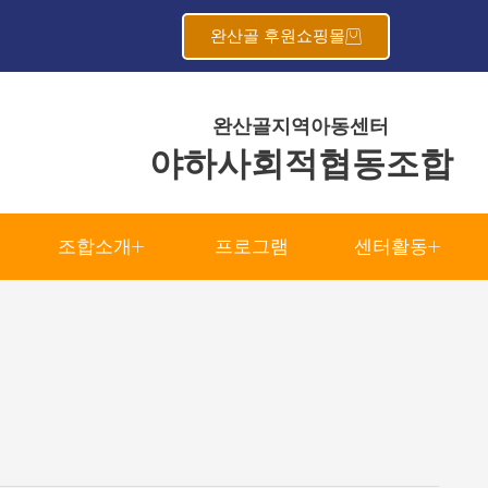
완산골 후원쇼핑몰
완산골지역아동센터
야하사회적협동조합
조합소개
프로그램
센터활동