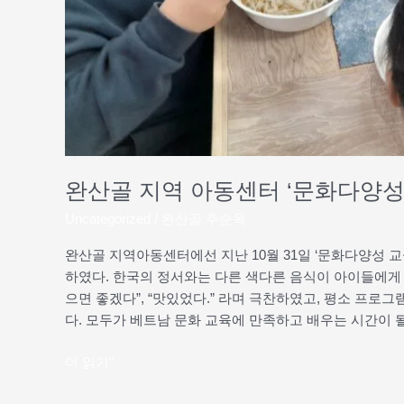
국
수
만
들
어
먹
다
완산골 지역 아동센터 ‘문화다양성
Uncategorized
/
완산골 주순옥
완산골 지역아동센터에선 지난 10월 31일 ‘문화다양성 
하였다. 한국의 정서와는 다른 색다른 음식이 아이들에게 
으면 좋겠다”, “맛있었다.” 라며 극찬하였고, 평소 프로
다. 모두가 베트남 문화 교육에 만족하고 배우는 시간이 될
더 읽기"