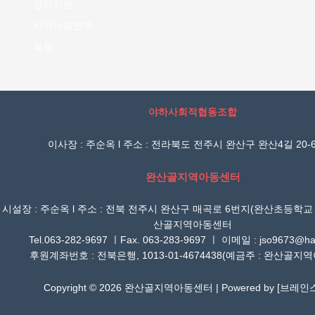
정서지원
지역사회연계
특화
야하사회적협동조합
이사장 : 주순옥 l 주소 : 전라북도 전주시 완산구 완산4길 20-6
완산골지역아동센터
시설장 : 주순옥 l 주소 : 전북 전주시 완산구 매곡로 6번지(완산초등학교
산골지역아동센터
Tel.063-282-9697 ㅣFax. 063-283-9697 ㅣ 이메일 : jso9673@han
후원계좌번호 : 전북은행, 1013-01-4674438(예금주 : 완산골지
Copyright © 2026 완산골지역아동센터 | Powered by [
브레인