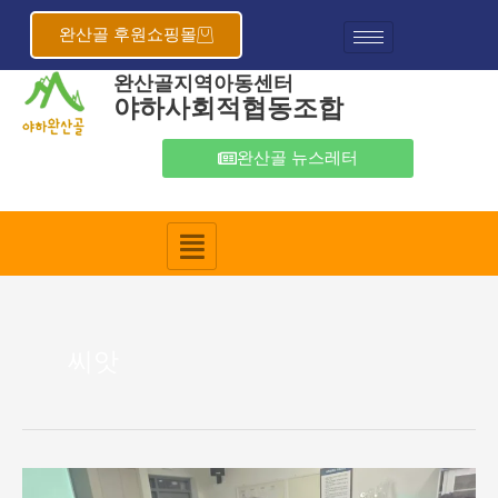
콘
텐
완산골 후원쇼핑몰
츠
완산골지역아동센터
로
야하사회적협동조합
건
너
뛰
완산골 뉴스레터
기
씨앗
“씨