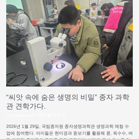
앗
속
에
숨
은
생
명
의
비
밀”
종
자
과
학
“씨앗 속에 숨은 생명의 비밀” 종자 과학
관
견
관 견학가다.
학
Uncategorized
/
완산골 주순옥
가
다.
2026년 1월 29일, 국립종자원 종자생명과학관 생명과학 체험 수
업에 참여했다. 아이들은 현미경과 돋보기를 활용해 콩, 옥수수, 벼