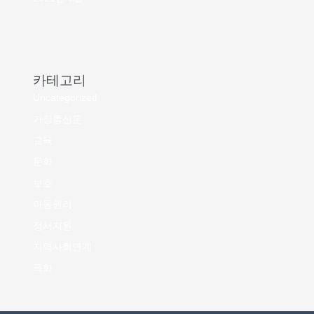
카테고리
Uncategorized
가정통신문
교육
문화
보호
아동권리
정서지원
지역사회연계
특화