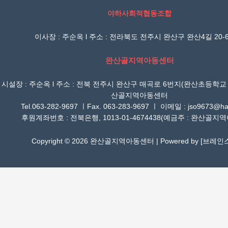
야하사회적협동조합
이사장 : 주순옥 l 주소 : 전라북도 전주시 완산구 완산4길 20-6
완산골지역아동센터
시설장 : 주순옥 l 주소 : 전북 전주시 완산구 매곡로 6번지(완산초등학교
산골지역아동센터
Tel.063-282-9697 ㅣFax. 063-283-9697 ㅣ 이메일 : jso9673@han
후원계좌번호 : 전북은행, 1013-01-4674438(예금주 : 완산골지
Copyright © 2026 완산골지역아동센터 | Powered by [
브레인