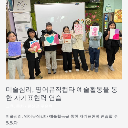
술
심
리,
영
어
뮤
직
컵
타
예
술
활
동
을
미술심리, 영어뮤직컵타 예술활동을 통
통
한
한 자기표현력 연습
자
교육
,
문화
/
완산골 주순옥
기
표
미술심리, 영어뮤직컵타 예술활동을 통한 자기표현력 연습할 수
현
있었다.
력