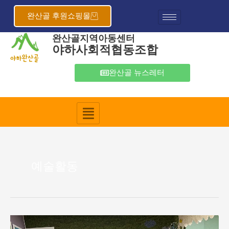
콘
텐
완산골 후원쇼핑몰
츠
완산골지역아동센터
로
야하사회적협동조합
건
너
뛰
완산골 뉴스레터
기
예술활동
미