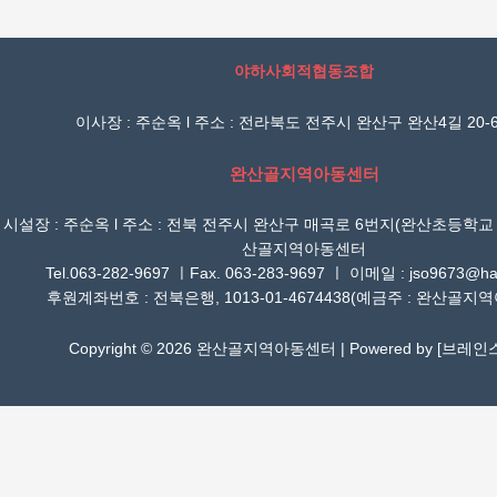
야하사회적협동조합
이사장 : 주순옥 l 주소 : 전라북도 전주시 완산구 완산4길 20-6
완산골지역아동센터
시설장 : 주순옥 l 주소 : 전북 전주시 완산구 매곡로 6번지(완산초등학교
산골지역아동센터
Tel.063-282-9697 ㅣFax. 063-283-9697 ㅣ 이메일 : jso9673@han
후원계좌번호 : 전북은행, 1013-01-4674438(예금주 : 완산골지
Copyright © 2026 완산골지역아동센터 | Powered by [
브레인