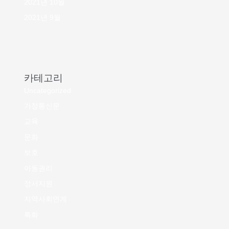
2021년 10월
2021년 9월
카테고리
Uncategorized
가정통신문
교육
문화
보호
아동권리
정서지원
지역사회연계
특화