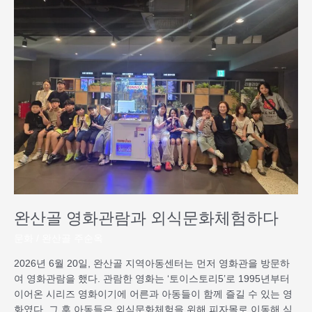
산
골
영
화
관
람
과
외
식
문
화
체
험
하
완산골 영화관람과 외식문화체험하다
다
문화
/
완산골 주순옥
2026년 6월 20일, 완산골 지역아동센터는 먼저 영화관을 방문하
여 영화관람을 했다. 관람한 영화는 ‘토이스토리5’로 1995년부터
이어온 시리즈 영화이기에 어른과 아동들이 함께 즐길 수 있는 영
화였다. 그 후 아동들은 외식문화체험을 위해 피자몰로 이동해 식