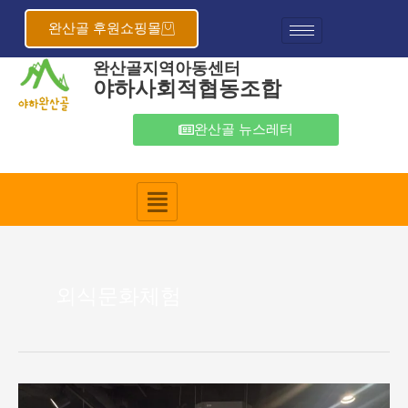
콘
텐
완산골 후원쇼핑몰
츠
완산골지역아동센터
로
야하사회적협동조합
건
너
뛰
완산골 뉴스레터
기
외식문화체험
완