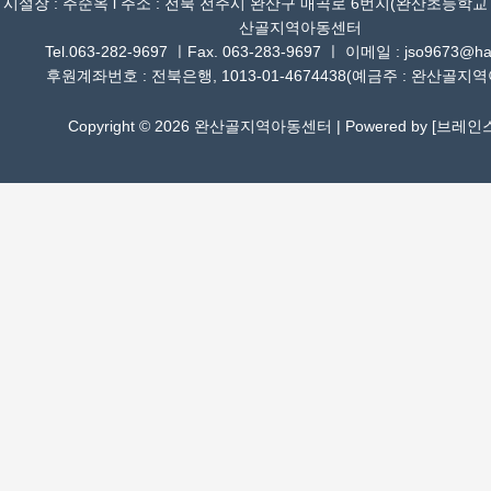
시설장 : 주순옥 l 주소 : 전북 전주시 완산구 매곡로 6번지(완산초등학교
산골지역아동센터
Tel.063-282-9697 ㅣFax. 063-283-9697 ㅣ 이메일 : jso9673@han
후원계좌번호 : 전북은행, 1013-01-4674438(예금주 : 완산골지
Copyright © 2026 완산골지역아동센터 | Powered by [
브레인