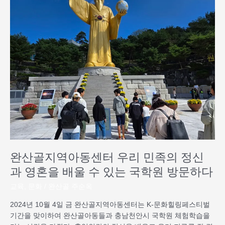
산
골
지
역
아
동
센
터
우
리
민
족
의
정
완산골지역아동센터 우리 민족의 정신
신
과
과 영혼을 배울 수 있는 국학원 방문하다
영
교육
,
문화
/
완산골 주순옥
혼
을
2024년 10월 4일 금 완산골지역아동센터는 K-문화힐링페스티벌
배
기간을 맞이하여 완산골아동들과 충남천안시 국학원 체험학습을
울