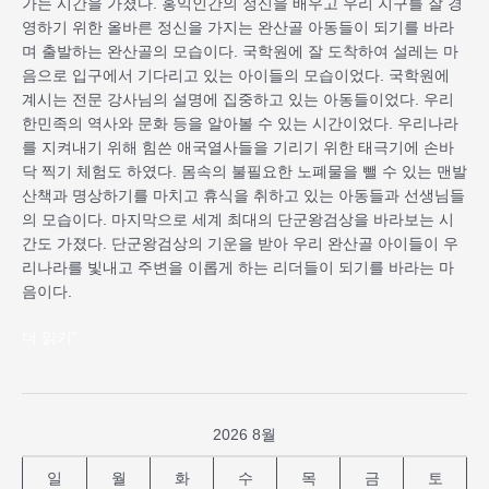
가는 시간을 가졌다. 홍익인간의 정신을 배우고 우리 지구를 잘 경
수
영하기 위한 올바른 정신을 가지는 완산골 아동들이 되기를 바라
있
며 출발하는 완산골의 모습이다. 국학원에 잘 도착하여 설레는 마
는
음으로 입구에서 기다리고 있는 아이들의 모습이었다. 국학원에
국
계시는 전문 강사님의 설명에 집중하고 있는 아동들이었다. 우리
학
한민족의 역사와 문화 등을 알아볼 수 있는 시간이었다. 우리나라
원
를 지켜내기 위해 힘쓴 애국열사들을 기리기 위한 태극기에 손바
방
닥 찍기 체험도 하였다. 몸속의 불필요한 노폐물을 뺄 수 있는 맨발
문
산책과 명상하기를 마치고 휴식을 취하고 있는 아동들과 선생님들
하
의 모습이다. 마지막으로 세계 최대의 단군왕검상을 바라보는 시
다
간도 가졌다. 단군왕검상의 기운을 받아 우리 완산골 아이들이 우
리나라를 빛내고 주변을 이롭게 하는 리더들이 되기를 바라는 마
음이다.
더 읽기"
2026 8월
일
월
화
수
목
금
토