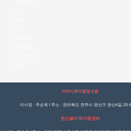
가정통신문
교육
문화
보호
아동권리
정서지원
지역사회연계
특화
야하사회적협동조합
이사장 : 주순옥 l 주소 : 전라북도 전주시 완산구 완산4길 20-6
완산골지역아동센터