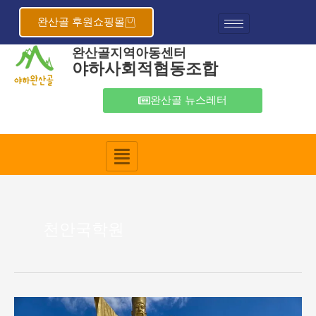
콘
텐
완산골 후원쇼핑몰
츠
완산골지역아동센터
로
야하사회적협동조합
건
너
뛰
완산골 뉴스레터
기
천안국학원
완