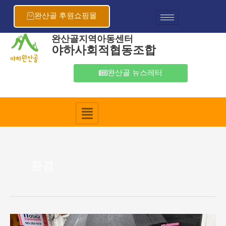
콘
텐
완산골 후원쇼핑몰
츠
로
완산골지역아동센터
야하사회적협동조합
건
너
뛰
완산골 뉴스레터
기
환경
완