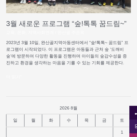
꿈
드
림
3월 새로운 프로그램 “숲!톡톡 꿈드림~”
~”
교육
,
문화
,
지역사회연계
/
완산골 주순옥
2023년 3월 10일, 완산골지역아동센터에서 “숲!톡톡~ 꿈드림” 프
로그램이 시작되었다. 이 프로그램은 아동들과 근처 숲 ‘도깨비
숲’에 방문하여 다양한 활동을 진행하며 아이들의 숲감수성을 증
진하고 환경을 생각하는 마음을 기를 수 있는 기회를 제공한다.
더 읽기"
2026 8월
일
월
화
수
목
금
토
1