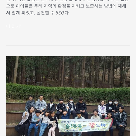
으로 아이들은 우리 지역의 환경을 지키고 보존하는 방법에 대해
서 알게 되었고, 실천할 수 있었다.
더 읽기"
3
월
새
로
운
프
로
그
램
“숲!
톡
톡