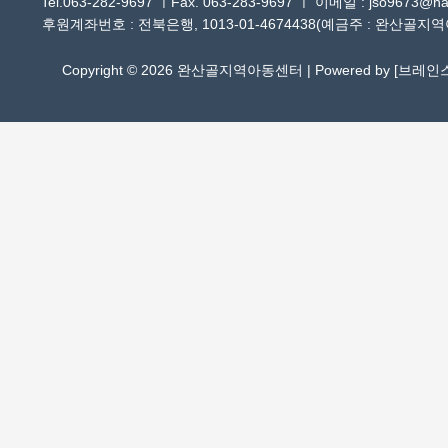
Tel.063-282-9697 ㅣFax. 063-283-9697 ㅣ 이메일 : jso9673@han
후원계좌번호 : 전북은행, 1013-01-4674438(예금주 : 완산골지
Copyright © 2026 완산골지역아동센터 | Powered by [
브레인