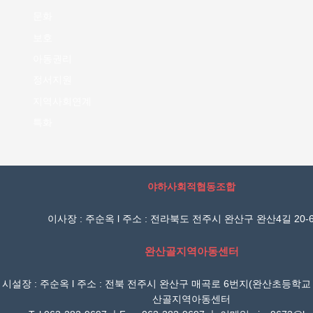
문화
보호
아동권리
정서지원
지역사회연계
특화
야하사회적협동조합
이사장 : 주순옥 l 주소 : 전라북도 전주시 완산구 완산4길 20-6
완산골지역아동센터
시설장 : 주순옥 l 주소 : 전북 전주시 완산구 매곡로 6번지(완산초등학교
산골지역아동센터