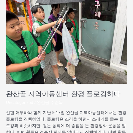
산
골
지
역
아
동
센
터
환
경
플
로
킹
하
완산골 지역아동센터 환경 플로킹하다
다
Uncategorized
/
완산골 주순옥
신협 어부바와 함께 지난 9.17일 완산골 지역아동센터에서는 환경
플로킹을 진행하였다. 플로킹은 조깅을 하면서 쓰레기를 줍는 플
로깅과 비슷하지만, 걷는 동작에 더 중점을 둔 환경정화 운동을 말
한다. 이번 활동은 전주시 완산동 일대에서 진행하였다. 이번 활동