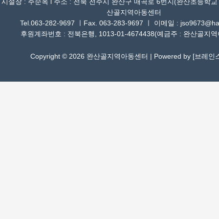
시설장 : 주순옥 l 주소 : 전북 전주시 완산구 매곡로 6번지(완산초등학교
산골지역아동센터
Tel.063-282-9697 ㅣFax. 063-283-9697 ㅣ 이메일 : jso9673@han
후원계좌번호 : 전북은행, 1013-01-4674438(예금주 : 완산골지
Copyright © 2026 완산골지역아동센터 | Powered by [
브레인