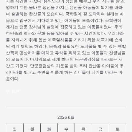
가는 시간을 가졌다. 홍익인간의 정신을 배우고 우리 지구를 잘 경
수
영하기 위한 올바른 정신을 가지는 완산골 아동들이 되기를 바라
있
며 출발하는 완산골의 모습이다. 국학원에 잘 도착하여 설레는 마
는
음으로 입구에서 기다리고 있는 아이들의 모습이었다. 국학원에
국
계시는 전문 강사님의 설명에 집중하고 있는 아동들이었다. 우리
학
한민족의 역사와 문화 등을 알아볼 수 있는 시간이었다. 우리나라
원
를 지켜내기 위해 힘쓴 애국열사들을 기리기 위한 태극기에 손바
방
닥 찍기 체험도 하였다. 몸속의 불필요한 노폐물을 뺄 수 있는 맨발
문
산책과 명상하기를 마치고 휴식을 취하고 있는 아동들과 선생님들
하
의 모습이다. 마지막으로 세계 최대의 단군왕검상을 바라보는 시
다
간도 가졌다. 단군왕검상의 기운을 받아 우리 완산골 아이들이 우
리나라를 빛내고 주변을 이롭게 하는 리더들이 되기를 바라는 마
음이다.
더 읽기"
2026 8월
일
월
화
수
목
금
토