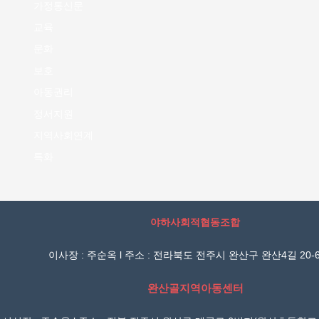
가정통신문
교육
문화
보호
아동권리
정서지원
지역사회연계
특화
야하사회적협동조합
이사장 : 주순옥 l 주소 : 전라북도 전주시 완산구 완산4길 20-6
완산골지역아동센터