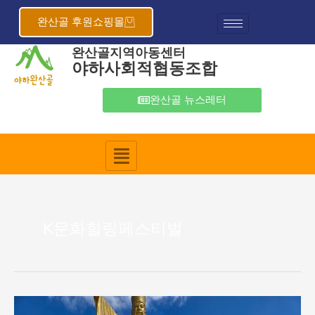
콘
텐
완산골 후원쇼핑몰
츠
완산골지역아동센터
로
야하사회적협동조합
건
너
뛰
완산골 뉴스레터
기
K문화힐링페스티벌
완