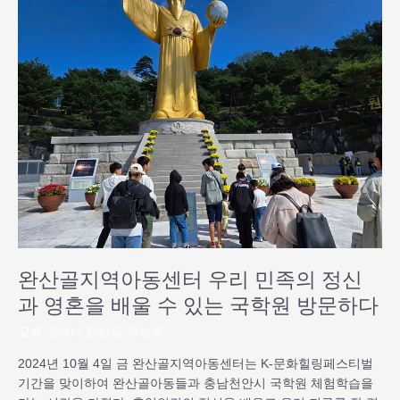
산
골
지
역
아
동
센
터
우
리
민
족
의
정
완산골지역아동센터 우리 민족의 정신
신
과
과 영혼을 배울 수 있는 국학원 방문하다
영
교육
,
문화
/
완산골 주순옥
혼
을
2024년 10월 4일 금 완산골지역아동센터는 K-문화힐링페스티벌
배
기간을 맞이하여 완산골아동들과 충남천안시 국학원 체험학습을
울