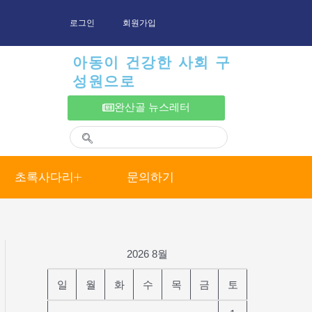
로그인
회원가입
아동이 건강한 사회 구
성원으로
완산골 뉴스레터
초록사다리
문의하기
2026 8월
일
월
화
수
목
금
토