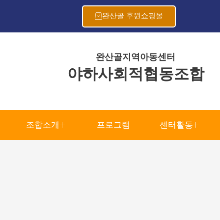
완산골 후원쇼핑몰
완산골지역아동센터
야하사회적협동조합
조합소개
프로그램
센터활동