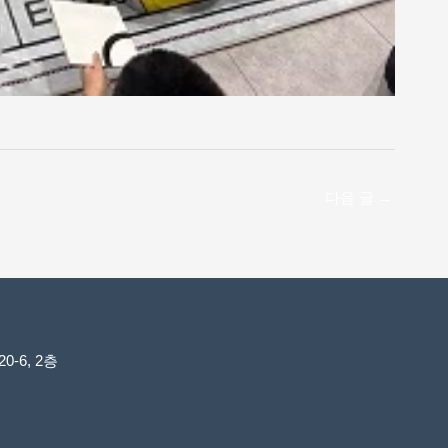
다음 글
→
-6, 2층