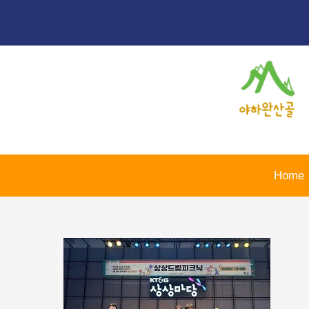
콘
포
텐
스
츠
트
로
탐
건
색
너
뛰
기
Home