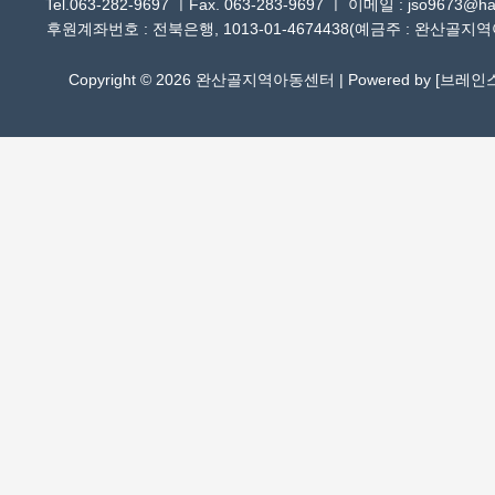
Tel.063-282-9697 ㅣFax. 063-283-9697 ㅣ 이메일 : jso9673@han
후원계좌번호 : 전북은행, 1013-01-4674438(예금주 : 완산골지
Copyright © 2026 완산골지역아동센터 | Powered by [
브레인