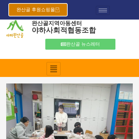
콘
포
텐
스
완산골 후원쇼핑몰
츠
트
완산골지역아동센터
로
탐
야하사회적협동조합
건
색
너
뛰
완산골 뉴스레터
기