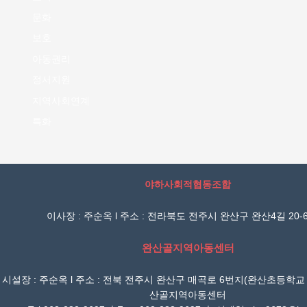
문화
보호
아동권리
정서지원
지역사회연계
특화
야하사회적협동조합
이사장 : 주순옥 l 주소 : 전라북도 전주시 완산구 완산4길 20-6
완산골지역아동센터
시설장 : 주순옥 l 주소 : 전북 전주시 완산구 매곡로 6번지(완산초등학교
산골지역아동센터