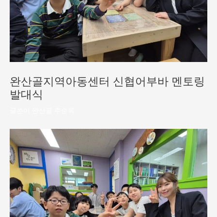
완산골지역아동센터 신협어부바 멘토링
발대식
글쓴이
완산골 주순옥