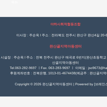
특화
야하사회적협동조합
이사장 : 주순옥 l 주소 : 전라북도 전주시 완산구 완산4길 20-6
완산골지역아동센터
시설장 : 주순옥 l 주소 : 전북 전주시 완산구 매곡로 6번지(완산초등학교
산골지역아동센터
Tel.063-282-9697 ㅣFax. 063-283-9697 ㅣ 이메일 : jso9673@han
후원계좌번호 : 전북은행, 1013-01-4674438(예금주 : 완산골지
Copyright © 2026 완산골지역아동센터 | Powered by [
브레인