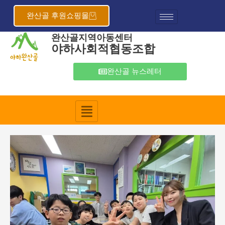
콘
포
텐
스
완산골 후원쇼핑몰
츠
트
완산골지역아동센터
로
탐
야하사회적협동조합
건
색
너
뛰
완산골 뉴스레터
기