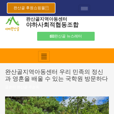
콘
포
텐
스
완산골 후원쇼핑몰
츠
트
완산골지역아동센터
로
탐
야하사회적협동조합
건
색
너
뛰
완산골 뉴스레터
기
완산골지역아동센터 우리 민족의 정신
과 영혼을 배울 수 있는 국학원 방문하다
글쓴이
완산골 주순옥