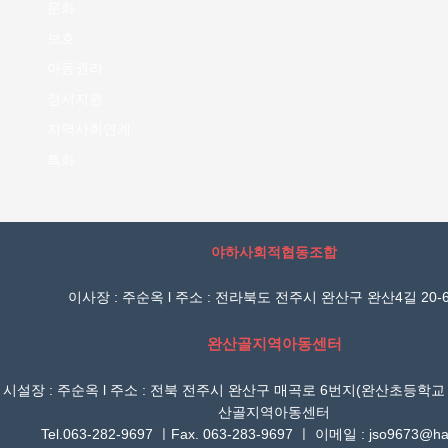
문화
보호
아동권리
정서지원
지역사회연계
특화
야하사회적협동조합
이사장 : 주순옥 l 주소 : 전라북도 전주시 완산구 완산4길 20-6
완산골지역아동센터
시설장 : 주순옥 l 주소 : 전북 전주시 완산구 매곡로 6번지(완산초등학교
산골지역아동센터
Tel.063-282-9697 ㅣFax. 063-283-9697 ㅣ 이메일 : jso9673@han