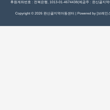
후원계좌번호 : 전북은행, 1013-01-4674438(예금주 : 완산골지
Copyright © 2026 완산골지역아동센터 | Powered by [
브레인