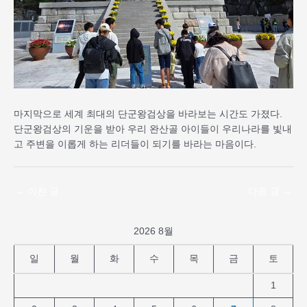
마지막으로 세계 최대의 단군왕검상을 바라보는 시간도 가졌다.
단군왕검상의 기운을 받아 우리 완산골 아이들이 우리나라를 빛내
고 주변을 이롭게 하는 리더들이 되기를 바라는 마음이다.
←
이전 글
다음 글
→
2026 8월
일
월
화
수
목
금
토
1