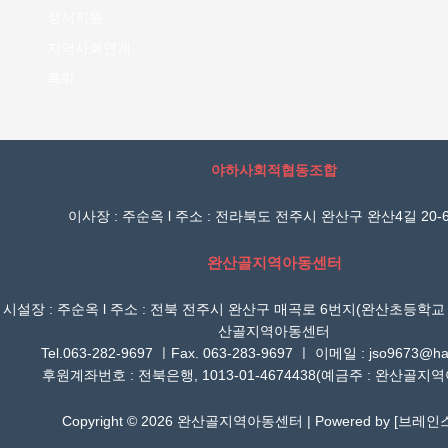
정서지원
지역사회연계
특화
야하사회적협동조합
이사장 : 주순옥 l 주소 : 전라북도 전주시 완산구 완산4길 20-6
완산골지역아동센터
시설장 : 주순옥 l 주소 : 전북 전주시 완산구 매곡로 6번지(완산초등학교
산골지역아동센터
Tel.063-282-9697 ㅣFax. 063-283-9697 ㅣ 이메일 : jso9673@han
후원계좌번호 : 전북은행, 1013-01-4674438(예금주 : 완산골지
Copyright © 2026 완산골지역아동센터 | Powered by [
브레인