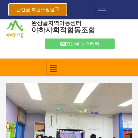
콘
포
텐
스
완산골 후원쇼핑몰
츠
트
완산골지역아동센터
로
탐
야하사회적협동조합
건
색
너
뛰
완산골 뉴스레터
기