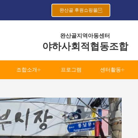
완산골 후원쇼핑몰
완산골지역아동센터
야하사회적협동조합
조합소개
프로그램
센터활동