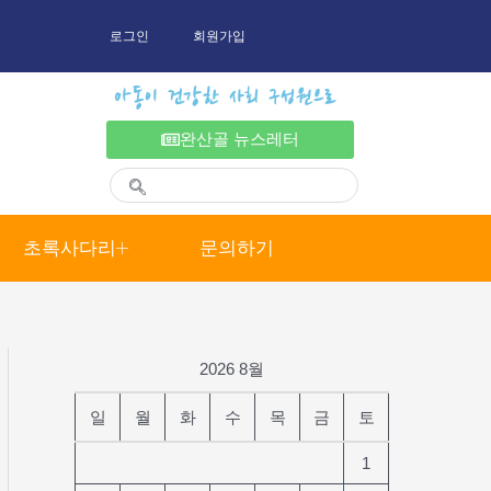
로그인
회원가입
아동이 건강한 사회 구성원으로
완산골 뉴스레터
초록사다리
문의하기
2026 8월
일
월
화
수
목
금
토
1