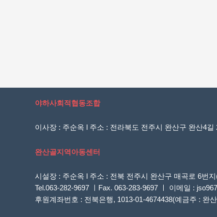
야하사회적협동조합
이사장 : 주순옥 l 주소 : 전라북도 전주시 완산구 완산4길 20
완산골지역아동센터
시설장 : 주순옥 l 주소 : 전북 전주시 완산구 매곡로 
Tel.063-282-9697 ㅣFax. 063-283-9697 ㅣ 이메일 : jso96
후원계좌번호 : 전북은행, 1013-01-4674438(예금주 :