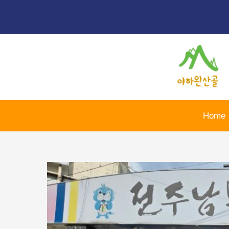
콘
포
텐
스
츠
트
로
탐
건
색
너
뛰
기
Home