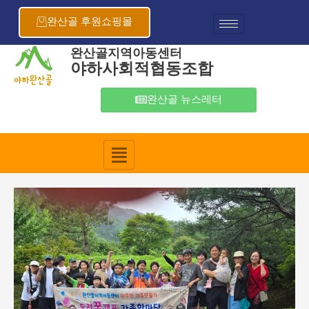
콘
포
텐
스
완산골 후원쇼핑몰
츠
트
로
탐
완산골지역아동센터
야하사회적협동조합
건
색
너
뛰
완산골 뉴스레터
기