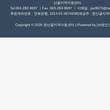
산골지역아동센터
Tel.063-282-9697 ㅣFax. 063-283-9697 ㅣ 이메일 : jso9673@han
후원계좌번호 : 전북은행, 1013-01-4674438(예금주 : 완산골지
Copyright © 2026 완산골지역아동센터 | Powered by [
브레인