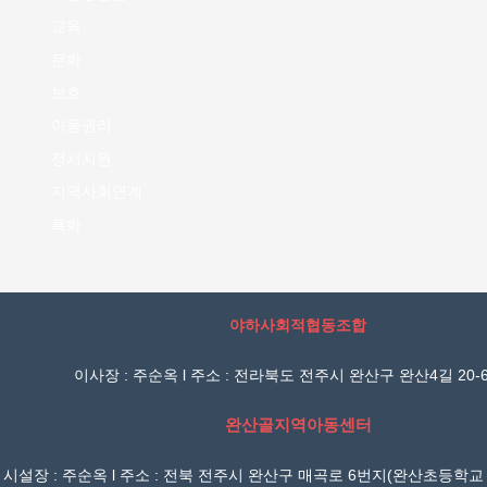
교육
문화
보호
아동권리
정서지원
지역사회연계
특화
야하사회적협동조합
이사장 : 주순옥 l 주소 : 전라북도 전주시 완산구 완산4길 20-6
완산골지역아동센터
시설장 : 주순옥 l 주소 : 전북 전주시 완산구 매곡로 6번지(완산초등학교