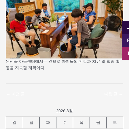
완산골 아동센터에서는 앞으로 아이들의 건강과 치유 및 힐링 활
동을 지속할 계획이다.
←
이전 글
다음 글
→
2026 8월
일
월
화
수
목
금
토