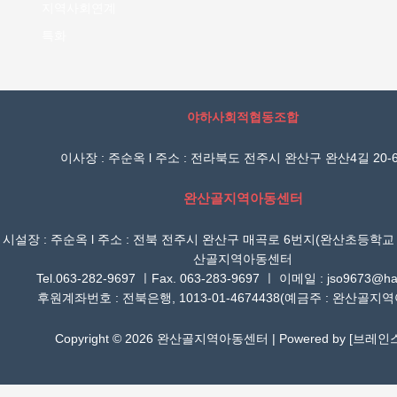
지역사회연계
특화
야하사회적협동조합
이사장 : 주순옥 l 주소 : 전라북도 전주시 완산구 완산4길 20-6
완산골지역아동센터
시설장 : 주순옥 l 주소 : 전북 전주시 완산구 매곡로 6번지(완산초등학교
산골지역아동센터
Tel.063-282-9697 ㅣFax. 063-283-9697 ㅣ 이메일 : jso9673@han
후원계좌번호 : 전북은행, 1013-01-4674438(예금주 : 완산골지
Copyright © 2026 완산골지역아동센터 | Powered by [
브레인