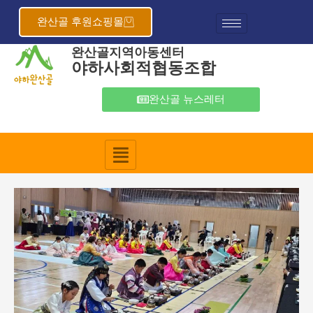
콘
포
텐
스
완산골 후원쇼핑몰
츠
트
완산골지역아동센터
로
탐
야하사회적협동조합
건
색
너
뛰
완산골 뉴스레터
기