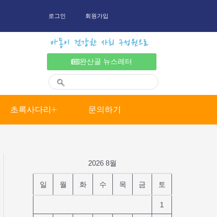
로그인
회원가입
아동이 건강한 사회 구성원으로
완산골 뉴스레터
초록사다리
문의하기
2026 8월
일
월
화
수
목
금
토
1