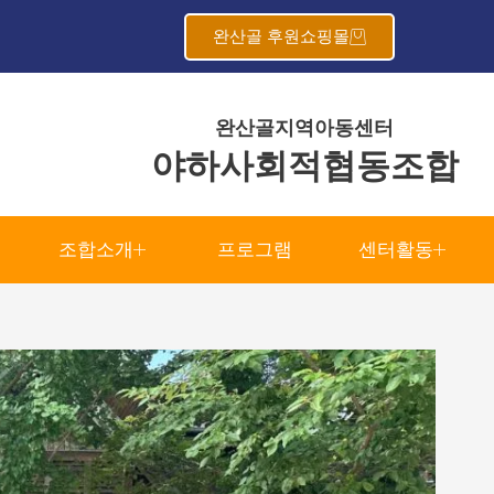
완산골 후원쇼핑몰
완산골지역아동센터
야하사회적협동조합
조합소개
프로그램
센터활동