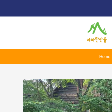
콘
포
텐
스
츠
트
로
탐
건
색
너
뛰
기
Home