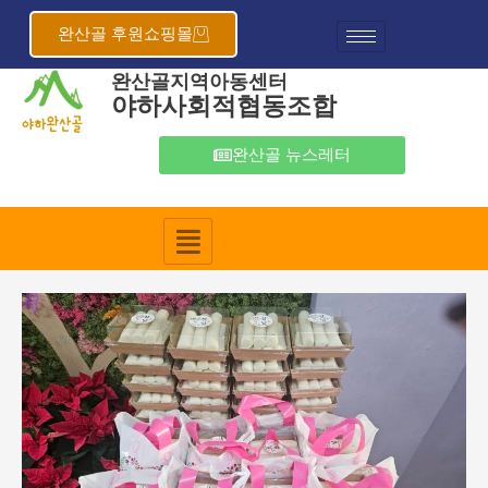
콘
포
텐
스
완산골 후원쇼핑몰
츠
트
완산골지역아동센터
로
탐
야하사회적협동조합
건
색
너
뛰
완산골 뉴스레터
기