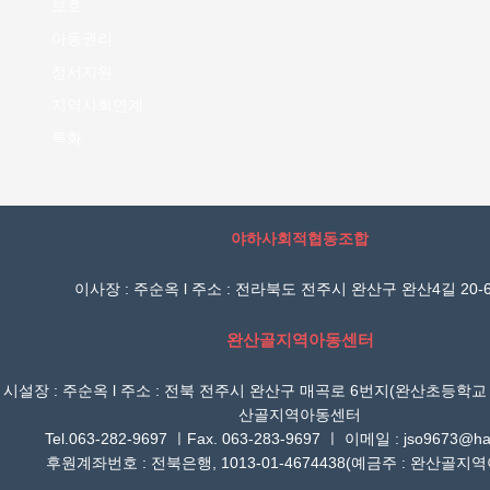
보호
아동권리
정서지원
지역사회연계
특화
야하사회적협동조합
이사장 : 주순옥 l 주소 : 전라북도 전주시 완산구 완산4길 20-6
완산골지역아동센터
시설장 : 주순옥 l 주소 : 전북 전주시 완산구 매곡로 6번지(완산초등학교
산골지역아동센터
Tel.063-282-9697 ㅣFax. 063-283-9697 ㅣ 이메일 : jso9673@han
후원계좌번호 : 전북은행, 1013-01-4674438(예금주 : 완산골지