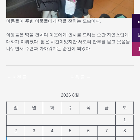
아동들이 주변 이웃들에게 떡을 전하는 모습이다.
아동들은 떡을 건네며 이웃에게 인사를 드리는 순간 자연스럽게
대화가 이뤄졌다. 짧은 시간이었지만 서로의 안부를 묻고 웃음을
나누면서 주변과 가까워지는 순간이 되었다.
←
이전 글
다음 글
→
2026 8월
일
월
화
수
목
금
토
1
2
3
4
5
6
7
8