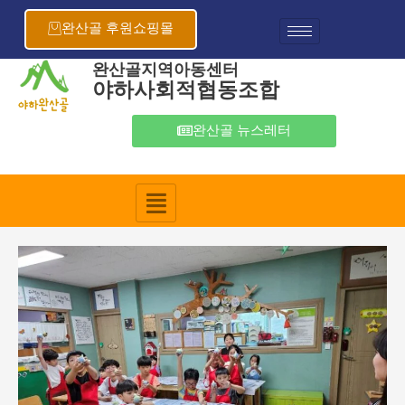
콘
포
텐
스
완산골 후원쇼핑몰
츠
트
로
탐
완산골지역아동센터
야하사회적협동조합
건
색
너
뛰
완산골 뉴스레터
기