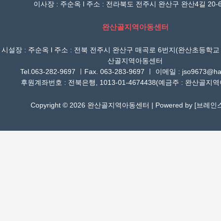
이사장 : 주순옥 l 주소 : 전라북도 전주시 완산구 완산4길 20-6
완산골지역아동센터
시설장 : 주순옥 l 주소 : 전북 전주시 완산구 매곡로 6번지(완산초등학교
산골지역아동센터
Tel.063-282-9697 ㅣFax. 063-283-9697 ㅣ 이메일 : jso9673@han
후원계좌번호 : 전북은행, 1013-01-4674438(예금주 : 완산골지
Copyright © 2026 완산골지역아동센터 | Powered by [
브레인