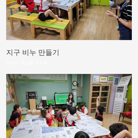
지구 비누 만들기
글쓴이
완산골 주순옥