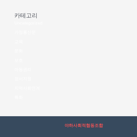
카테고리
Uncategorized
가정통신문
교육
문화
보호
아동권리
정서지원
지역사회연계
특화
야하사회적협동조합