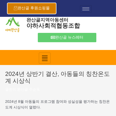
콘
포
텐
스
완산골 후원쇼핑몰
츠
트
로
탐
완산골지역아동센터
야하사회적협동조합
건
색
너
뛰
완산골 뉴스레터
기
2024년 상반기 결산, 아동들의 칭찬온도
계 시상식
글쓴이
완산골 주순옥
2024년 8월 아동들의 프로그램 참여와 성실성을 평가하는 칭찬온
도계 시상식이 열렸다.