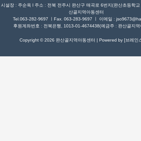
시설장 : 주순옥 l 주소 : 전북 전주시 완산구 매곡로 6번지(완산초등학교
산골지역아동센터
Tel.063-282-9697 ㅣFax. 063-283-9697 ㅣ 이메일 : jso9673@han
후원계좌번호 : 전북은행, 1013-01-4674438(예금주 : 완산골지
Copyright © 2026 완산골지역아동센터 | Powered by [
브레인