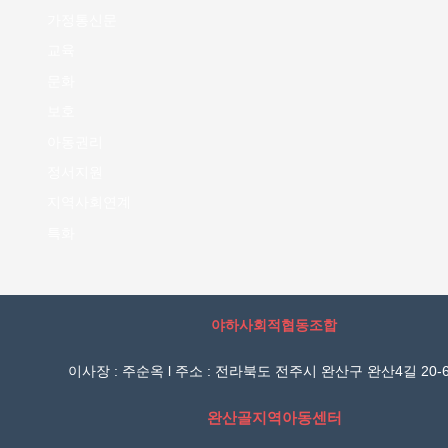
가정통신문
교육
문화
보호
아동권리
정서지원
지역사회연계
특화
야하사회적협동조합
이사장 : 주순옥 l 주소 : 전라북도 전주시 완산구 완산4길 20-6
완산골지역아동센터