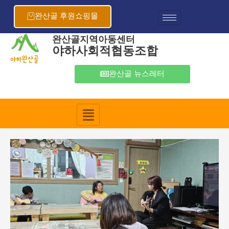
콘
포
텐
스
완산골 후원쇼핑몰
츠
트
로
탐
완산골지역아동센터
야하사회적협동조합
건
색
너
뛰
완산골 뉴스레터
기