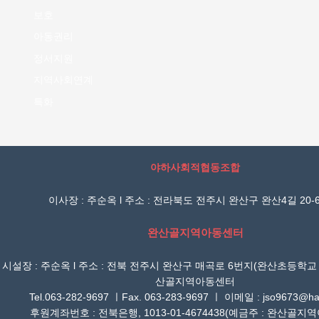
보호
아동권리
정서지원
지역사회연계
특화
야하사회적협동조합
이사장 : 주순옥 l 주소 : 전라북도 전주시 완산구 완산4길 20-6
완산골지역아동센터
시설장 : 주순옥 l 주소 : 전북 전주시 완산구 매곡로 6번지(완산초등학교
산골지역아동센터
Tel.063-282-9697 ㅣFax. 063-283-9697 ㅣ 이메일 : jso9673@han
후원계좌번호 : 전북은행, 1013-01-4674438(예금주 : 완산골지