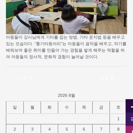
아동들이 강사님에게 기타를 잡는 방법, 기타 운지법 등을 배우고
있는 모습이다. “통기타동아리”는 아동들이 음악을 배우고, 악기를
배워보며 좋은 취미를 만들어 가는 경험을 쌓게 해주는 역할을 하
여 아동들의 정서적, 문화적 경험이 늘어날 것이다.
←
이전 글
다음 글
→
2026 8월
일
월
화
수
목
금
토
1
2
3
4
5
6
7
8