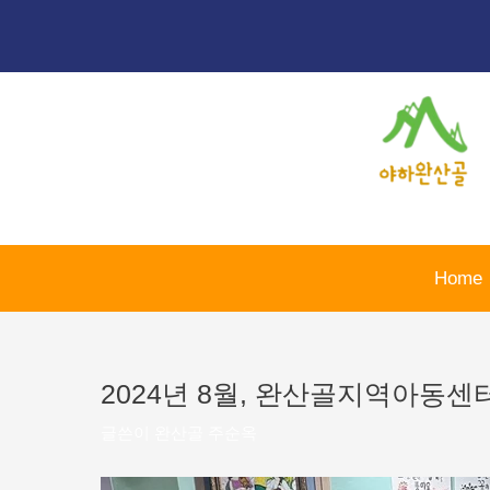
콘
포
텐
스
츠
트
로
탐
건
색
너
뛰
기
Home
2024년 8월, 완산골지역아동
글쓴이
완산골 주순옥