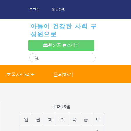
로그인
회원가입
아동이 건강한 사회 구
성원으로
완산골 뉴스레터
초록사다리
문의하기
2026 8월
일
월
화
수
목
금
토