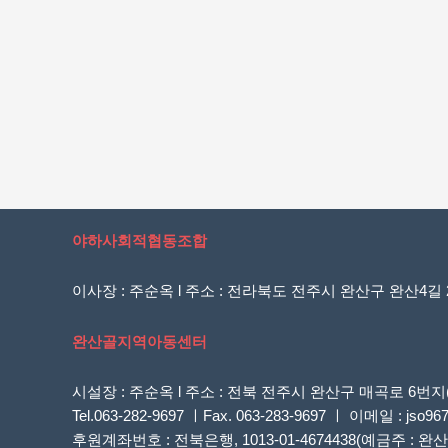
야하사회적협동조합
이사장 : 주순옥 l 주소 : 전라북도 전주시 완산구 완산4길 20
완산골지역아동센터
시설장 : 주순옥 l 주소 : 전북 전주시 완산구 매곡로 
Tel.063-282-9697 ㅣFax. 063-283-9697 ㅣ 이메일 : jso96
후원계좌번호 : 전북은행, 1013-01-4674438(예금주 :