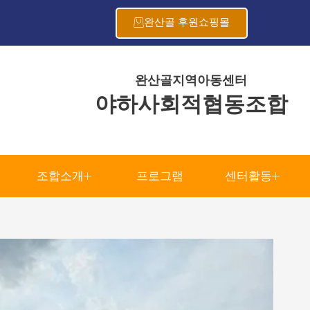
완산골 후원쇼핑몰
완산골지역아동센터
야하사회적협동조합
조합소개
프로그램
센터활동