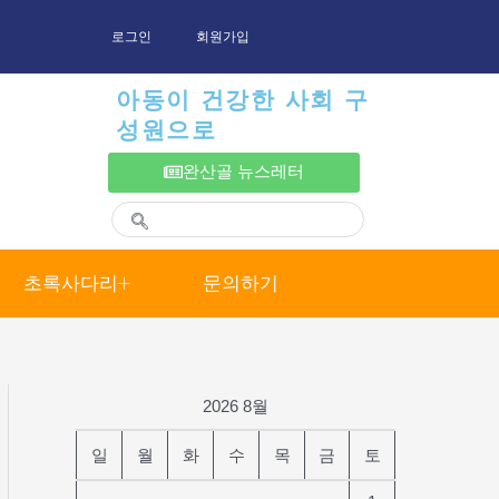
로그인
회원가입
아동이 건강한 사회 구
성원으로
완산골 뉴스레터
초록사다리
문의하기
2026 8월
일
월
화
수
목
금
토