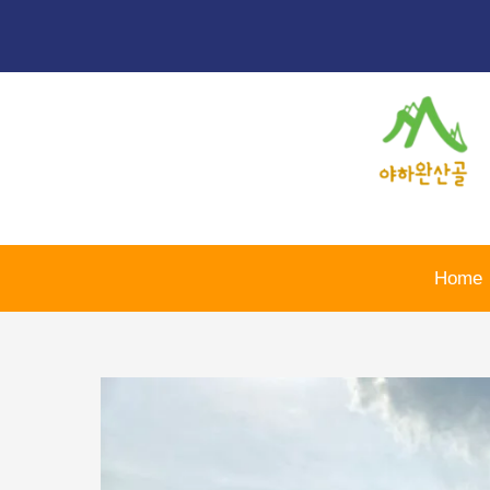
콘
포
텐
스
츠
트
로
탐
건
색
너
뛰
기
Home