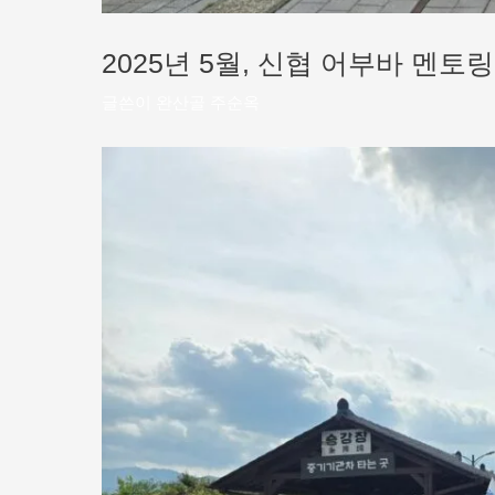
2025년 5월, 신협 어부바 멘토링
글쓴이
완산골 주순옥