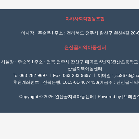
야하사회적협동조합
이사장 : 주순옥 l 주소 : 전라북도 전주시 완산구 완산4길 20-6
완산골지역아동센터
시설장 : 주순옥 l 주소 : 전북 전주시 완산구 매곡로 6번지(완산초등학교
산골지역아동센터
Tel.063-282-9697 ㅣFax. 063-283-9697 ㅣ 이메일 : jso9673@han
후원계좌번호 : 전북은행, 1013-01-4674438(예금주 : 완산골지
Copyright © 2026 완산골지역아동센터 | Powered by [
브레인