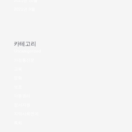
2021년 10월
2021년 9월
카테고리
Uncategorized
가정통신문
교육
문화
보호
아동권리
정서지원
지역사회연계
특화