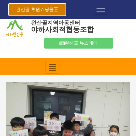
콘
포
텐
스
완산골 후원쇼핑몰
츠
트
완산골지역아동센터
로
탐
야하사회적협동조합
건
색
너
뛰
완산골 뉴스레터
기