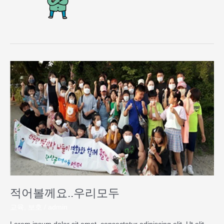
적
어
볼
께
요..
우
리
모
두
적어볼께요..우리모두
교육
,
보호
/
admin