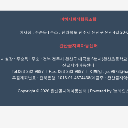
야하사회적협동조합
이사장 : 주순옥 l 주소 : 전라북도 전주시 완산구 완산4길 20-6
완산골지역아동센터
시설장 : 주순옥 l 주소 : 전북 전주시 완산구 매곡로 6번지(완산초등학교
산골지역아동센터
Tel.063-282-9697 ㅣFax. 063-283-9697 ㅣ 이메일 : jso9673@han
후원계좌번호 : 전북은행, 1013-01-4674438(예금주 : 완산골지
Copyright © 2026 완산골지역아동센터 | Powered by [
브레인