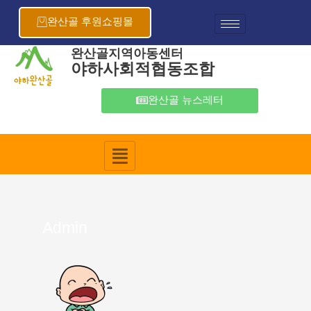
콘
텐
완산골 후원쇼핑몰
츠
로
완산골지역아동센터
야하사회적협동조합
건
너
뛰
완산골 뉴스레터
기
Admin