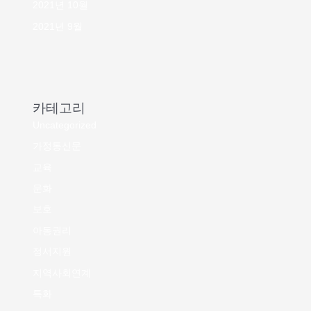
2021년 10월
2021년 9월
카테고리
Uncategorized
가정통신문
교육
문화
보호
아동권리
정서지원
지역사회연계
특화