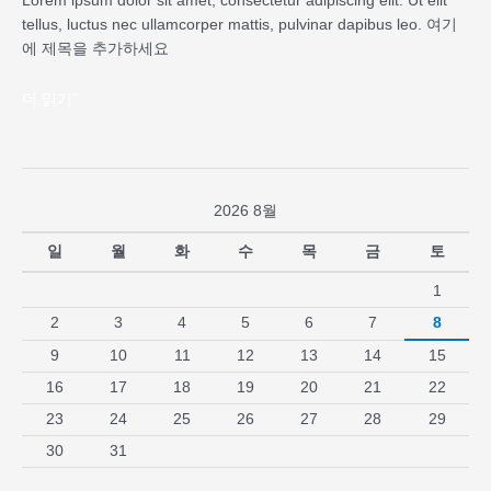
Lorem ipsum dolor sit amet, consectetur adipiscing elit. Ut elit
tellus, luctus nec ullamcorper mattis, pulvinar dapibus leo. 여기
에 제목을 추가하세요
더 읽기"
2026 8월
일
월
화
수
목
금
토
1
2
3
4
5
6
7
8
9
10
11
12
13
14
15
16
17
18
19
20
21
22
23
24
25
26
27
28
29
30
31