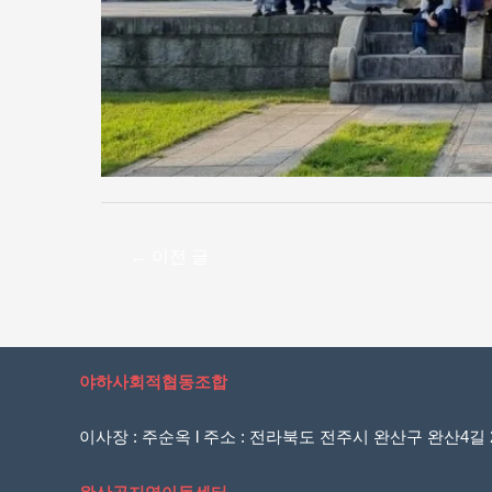
←
이전 글
야하사회적협동조합
이사장 : 주순옥 l 주소 : 전라북도 전주시 완산구 완산4길 20