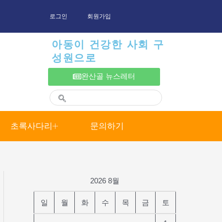
로그인
회원가입
아동이 건강한 사회 구
성원으로
완산골 뉴스레터
초록사다리
문의하기
2026 8월
일
월
화
수
목
금
토