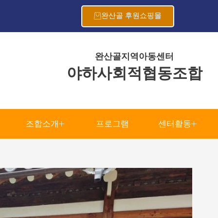
완산골 후원쇼핑몰
완산골지역아동센터
야하사회적협동조합
조합소개
프로그램
센터활동