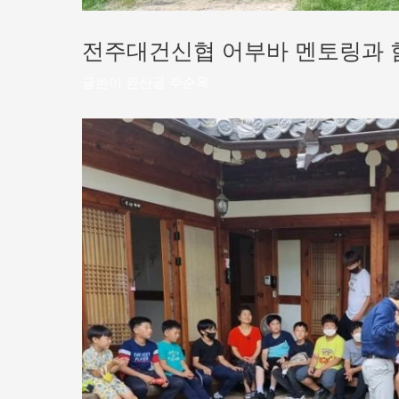
전주대건신협 어부바 멘토링과 함
글쓴이
완산골 주순옥