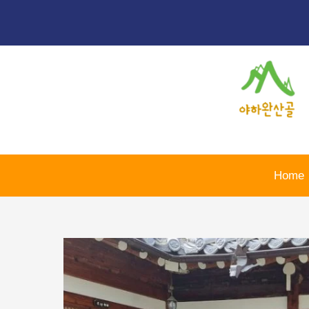
콘
포
텐
스
츠
트
로
탐
건
색
너
뛰
기
Home