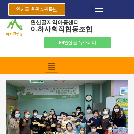
콘
포
텐
스
완산골 후원쇼핑몰
츠
트
완산골지역아동센터
로
탐
야하사회적협동조합
건
색
너
뛰
완산골 뉴스레터
기