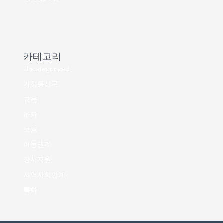
카테고리
Uncategorized
가정통신문
교육
문화
보호
아동권리
정서지원
지역사회연계
특화