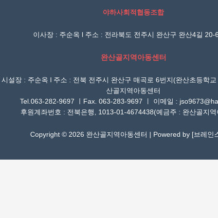
야하사회적협동조합
이사장 : 주순옥 l 주소 : 전라북도 전주시 완산구 완산4길 20-6
완산골지역아동센터
시설장 : 주순옥 l 주소 : 전북 전주시 완산구 매곡로 6번지(완산초등학교
산골지역아동센터
Tel.063-282-9697 ㅣFax. 063-283-9697 ㅣ 이메일 : jso9673@han
후원계좌번호 : 전북은행, 1013-01-4674438(예금주 : 완산골지
Copyright © 2026 완산골지역아동센터 | Powered by [
브레인